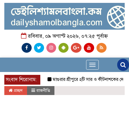
রবিবার, ০৯ অগাস্ট ২০২৬, ০৭:২৫ পূর্বাহ্ন
Toggle
navigation
সংবাদ শিরোনাম:
মাগুরার শ্রীপুরে ২টি সার ও কীটনাশকের দোকানে দুর্ধর্
প্রচ্ছদ
রাজনীতি