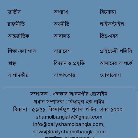
জাতীয়
অপরাধ
বিনোদন
রুপনগর প্রেসক্লাবের সদস্য মোঃ রুহুল
আমিন এর মমতাময়ী মায়ের মৃত্যু
রাজনীতি
অর্থনীতি
লাইফস্টাইল
আন্তর্জাতিক
আদালত
ভিন্ন-খবর
প্রান্তিক শহরে উন্নত আল্ট্রাসাউন্ড প্রযুক্তি
শিক্ষা-ক্যাম্পাস
সারাদেশ
প্রাইভেসী পলিসি
নিয়ে উইপ্রো জিই হেলথকেয়ারের
‘হেলথ এক্সপ্রেস’ চালু
স্বাস্থ্য
বিজ্ঞান ও প্রযুক্তি
আমাদের সম্পর্কে
সম্পাদকীয়
সাক্ষাৎকার
যোগাযোগ
সম্পাদক :
খন্দকার আলমগীর হোসাইন
প্রধান সম্পাদক :
নিজামুল হক নাঈম
ঠিকানা :
৫১/৫১, রিসোর্সফুল পুরানা পল্টন, ঢাকা-১০০০।
shamolbanglatv@gmail.com
info@dailyshamolbangla.com,
news@dailyshamolbangla.com