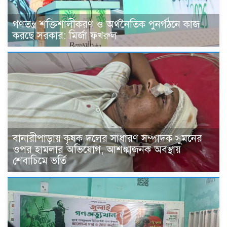
গণতন্ত্র শক্তিশালীকরণ ও অর্থনৈতিক পুনর্গঠনে কাজ
করছে সরকার: মির্জা ফখরুল
বানারীপাড়ায় কৃষক দলের সাধারণ সম্পাদক সুমনের
ওপর হামলার অভিযোগ, আশঙ্কাজনক অবস্থায়
শেবাচিমে ভর্তি