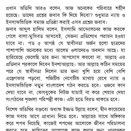
প্রধান অতিথি আরও বলেন, আজ অনেকের পরিবারে শহীদ
হয়েছে। তাদের প্রশ্নের জবাব কি দিয়ে দিবো? শুধুমাত্র ন্যায় ও
ইনসাফভিত্তিক সমাজ প্রতিষ্ঠা করাই এসব প্রশ্নের জবাব।
জনাব আব্দুল হালিম বলেন, ইসলামি আন্দোলনের কাজ করকে
গেলে বালা-মুসিবত আসবেই, সেজন্য প্রতিশোধ পরায়ন হওয়া
যাবে না। গত ৫ আগষ্ঠ যে স্বাধীনতা অর্জন হলো ছাত্রদের
পাশাপাশি অনেকের মধ্যে আলেম ওলাদেরও অবদান আছে। যা
হারিয়েছে ফেলেছি তার জন্য আপসোস করবো না, আল্লাহ এর
প্রতিদান পরকালে দিবেন ইনশাআল্লাহ। আর আল্লাহ কঠিন সময়ের
পরে যে স্বাধীনতা দিলেন তার জন্য খুশি হয়ে বেশি বেশি
এস্তেগফার পড়বো, পজিটিভ নেগেটিভ মাথায় রেখে ন্যায় ও
ইনসাফভিত্তিক নতুন বাংলাদেশ গঠন করতে হবে। গুজবে কান
দেয়া যাবে না, ফেসবুকের নিউজ যাচাই না করে শেয়ার দেয়া
সংগঠনের শৃঙ্খলা পরিপন্থী কাজ। এটা হতে বিরত থাকতে হবে।
বিশেষ অতিথির বক্তব্যে অধ্যক্ষ ইজ্জত উল্লাহ বলেন, দ্বীন কায়েমের
কাজ সবার আগে প্রাধান্য দিতে হবে। আল্লাহর সাথে অঙ্গিকার
করে শপথ নিয়েছি, কাজেই শপথের আলোকে জীবন পরিচালনা
করতে হবে, দায়িত্বের আলোকে কাজ করার জন্য প্রানান্তকর