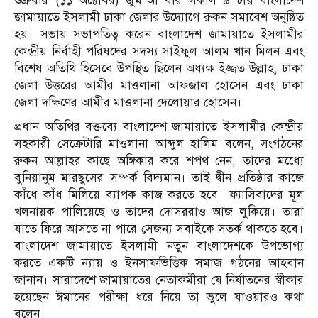
শুক্রবার (১১ অক্টোবর) জুম’আ বার সকাল ৯ টায় বাংলাদেশ
জামায়াতে ইসলামী ঢাকা জেলার উদ্যোগে রুকন সমাবেশ অনুষ্ঠিত
হয়। সভায় সভাপতিত্ব করেন বাংলাদেশ জামায়াতে ইসলামীর
কেন্দ্রীয় নির্বাহী পরিষদের সদস্য সাইফুল আলম খান মিলন এবং
বিশেষ অতিথি হিসেবে উপস্থিত ছিলেন অধ্যক্ষ ইজ্জত উল্লাহ, ঢাকা
জেলা উত্তরের আমীর মাওলানা আফজাল হোসেন এবং ঢাকা
জেলা দক্ষিণের আমীর মাওলানা দেলোয়ার হোসেন।
প্রধান অতিথির বক্তব্যে বাংলাদেশ জামায়াতে ইসলামীর কেন্দ্রীয়
সহকারী সেক্রেটারি মাওলানা আব্দুল হালিম বলেন, সংগঠনের
রুকন আল্লাহর কাছে অঙ্গিকার করে শপথ নেন, তাদের মধ্যেে
বুনিয়ানুম মারছুসের সম্পর্ক বিদ্যমান। তাই দ্বীন প্রতিষ্ঠার কাজে
কাঁধে কাঁধ মিলিয়ে ব্যাপক কাজ করতে হবে। ফ্যাসিবাদের মূল
খলনায়ক পালিয়েছে ও তাদের দোসররাও আজ লুকিয়ে। তারা
যাতে ফিরে আসতে না পারে সেজন্য সবাইকে সতর্ক থাকতে হবে।
বাংলাদেশ জামায়াতে ইসলামী নতুন বাংলাদেশকে উপভোগ্য
করতে একটি ন্যায় ও ইনসাফভিত্তিক সমাজ গঠনের আহবান
জানান। সারাদেশে জামায়াতের নেতাকর্মীরা যে নির্যাতনের স্বীকার
হয়েছেন ঈমানের পরীক্ষা ধরে নিয়ে তা ভুলে যাওয়ারও কথা
বলেন।