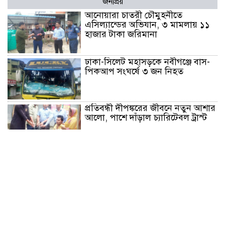
জনপ্রিয়
আনোয়ারা চাতরী চৌমুহনীতে
এসিল্যান্ডের অভিযান, ৩ মামলায় ১১
হাজার টাকা জরিমানা
ঢাকা-সিলেট মহাসড়কে নবীগঞ্জে বাস-
পিকআপ সংঘর্ষে ৩ জন নিহত
প্রতিবন্ধী দীপঙ্করের জীবনে নতুন আশার
আলো, পাশে দাঁড়াল চ্যারিটেবল ট্রাস্ট
এসএসসি ও সমমানের পরীক্ষায়
জিপিএ-৫ প্রাপ্তিতে এগিয়ে মেয়েরা
এসএসসি ও সমমানের পরীক্ষায় পাসের
হার ৬২.২৫ শতাংশ