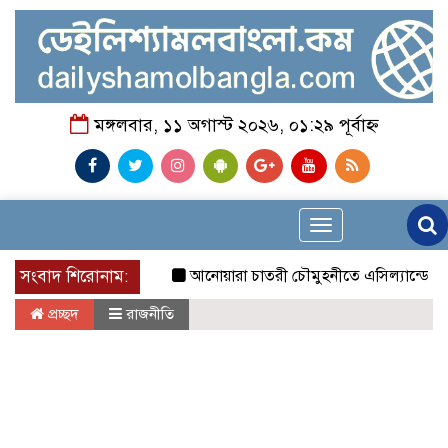
মঙ্গলবার, ১১ অগাস্ট ২০২৬, ০১:২৯ পূর্বাহ্ন
Toggle
navigation
সংবাদ শিরোনাম:
আনোয়ারা চাতরী চৌমুহনীতে এসিল্যান্ডের অভিযান
প্রচ্ছদ
রাজনীতি