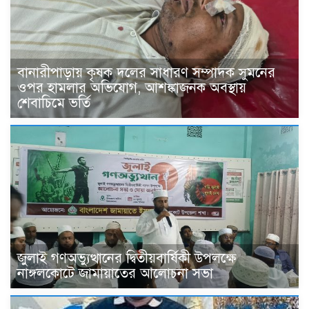
বানারীপাড়ায় কৃষক দলের সাধারণ সম্পাদক সুমনের
ওপর হামলার অভিযোগ, আশঙ্কাজনক অবস্থায়
শেবাচিমে ভর্তি
জুলাই গণঅভ্যুত্থানের দ্বিতীয়বার্ষিকী উপলক্ষে
নাঙ্গলকোটে জামায়াতের আলোচনা সভা