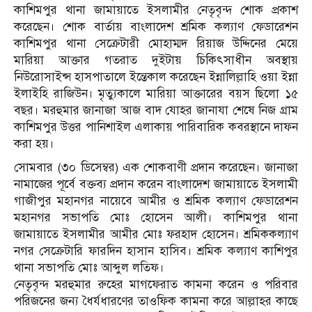
কাশিমপুর থানা জামায়াতে ইসলামীর নেতৃবৃন্দ শোক প্রকাশ
করেছেন। শোক বার্তায় বাংলাদেশ শ্রমিক কল্যাণ ফেডারেশন
কাশিমপুর থানা সেক্রেটারী মোহাম্মদ রিয়াজ উদ্দিনের মেয়ে
মারিয়া আক্তার গতরাত দুইটায় চিকিৎসাধীন অবস্থায়
নিউরোসাইন্স হাসপাতালে ইন্তেকাল করেছেন ইন্নালিল্লাহি ওয়া ইন্না
ইলাইহি রাজিউন। মৃত্যুকালে মারিয়া আক্তারের বয়স ছিলো ১৫
বছর। মরহুমার জানাজা আজ বাদ যোহর জানাযা শেষে নিজ গ্রাম
কাশিমপুর উত্তর পানিশাইল এলাকায় পারিবারিক কবরস্থানে দাফন
করা হয়।
সোমবার (৩০ ডিসেম্বর) এক শোকবাণী প্রদান করেছেন। জানাজা
নামাজের পূর্বে বক্তব্য প্রদান করেন বাংলাদেশ জামায়াতে ইসলামী
গাজীপুর মহানগর নায়েবে আমীর ও শ্রমিক কল্যাণ ফেডারেশন
মহানগর সভাপতি মোঃ হোসেন আলী। কাশিমপুর থানা
জামায়াতে ইসলামীর আমীর মোঃ ফরহাদ হোসেন। শ্রমিককল্যাণ
নগর সেক্রেটারি ফারদিন হাসান হাসিব। শ্রমিক কল্যাণ কাশিপুর
থানা সভাপতি মোঃ আব্দুল লতিফ।
নেতৃবৃন্দ মরহুমার রুহের মাগফেরাত কামনা করেন ও পরিবার
পরিজনের জন্য ধৈর্যধারণের তাওফিক কামনা করে আল্লাহর কাছে