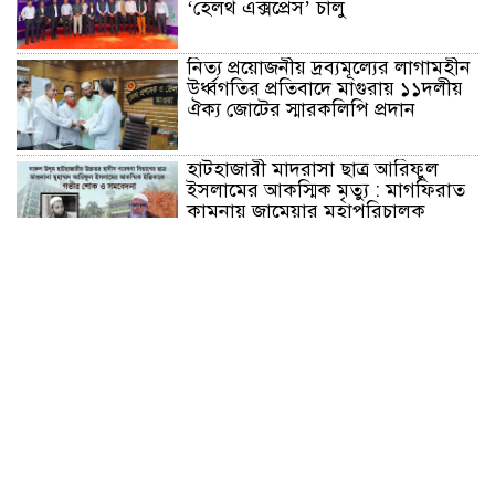
‘হেলথ এক্সপ্রেস’ চালু
নিত্য প্রয়োজনীয় দ্রব্যমূল্যের লাগামহীন
উর্ধ্বগতির প্রতিবাদে মাগুরায় ১১দলীয়
ঐক্য জোটের স্মারকলিপি প্রদান
হাটহাজারী মাদরাসা ছাত্র আরিফুল
ইসলামের আকস্মিক মৃত্যু : মাগফিরাত
কামনায় জামেয়ার মহাপরিচালক
আলেমগণের স্বতঃস্ফূর্ত অংশগ্রহণেই
জুলাই আন্দোলন সফল হয় : আল্লামা
শেখ আহমদ
জুলাই গণঅভ্যুত্থান দিবস উপলক্ষ্যে
কোম্পানীগঞ্জে ১১ দলীয় ঐক্য জোটের
গণমিছিল ও সমাবেশ অনুষ্ঠিত
কোম্পানীগঞ্জে জুলাই গনঅভ্যুত্থান দিবস