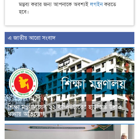
মন্তব্য করার জন্য আপনাকে অবশ্যই
লগইন
করতে
হবে।
এ জাতীয় আরো সংবাদ
শিক্ষা মন্ত্রণালয়ের ২২ কম্পিউটারের হার্ডডিস্ক উধাও,
থানায় অভিযোগ