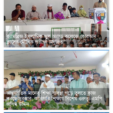
ক্যামব্রিজ ইসলামিক স্কুল অ্যান্ড কলেজে কোরআন
ক্লাসের মৌখিক পরীক্ষা অনুষ্ঠিত
আন্তর্জাতিক মানের শিক্ষা ব্যবস্থা গড়ে তুলতে কাজ
করছে সরকার, কারিগরি শিক্ষায় বিশেষ গুরুত্ব: এমপি
জসিম উদ্দিন