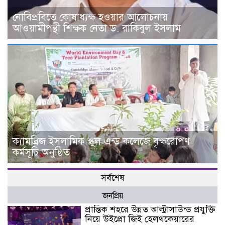
নোবিপ্রবিতে কোষাধ্যক্ষ হওয়ার আলোচনায়
আওয়ামীপন্থী শিক্ষক নেতা ড. রাকিবুল ইসলাম
ক্যামব্রিজ ইসলামিক স্কুল এন্ড কলেজে বৃক্ষরোপণ
কর্মসূচি অনুষ্ঠিত
সর্বশেষ
জনপ্রিয়
প্রান্তিক শহরে উন্নত আল্ট্রাসাউন্ড প্রযুক্তি
নিয়ে উইপ্রো জিই হেলথকেয়ারের