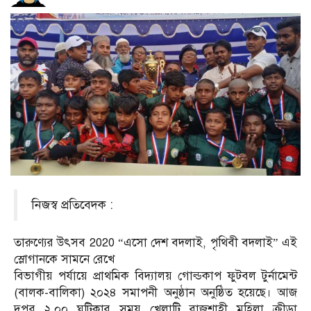
নিজস্ব প্রতিবেদক :
তারুণ্যের উৎসব 2020 “এসো দেশ বদলাই, পৃথিবী বদলাই” এই
স্লোগানকে সামনে রেখে
বিভাগীয় পর্যায়ে প্রাথমিক বিদ্যালয় গোল্ডকাপ ফুটবল টুর্নামেন্ট
(বালক-বালিকা) ২০২৪ সমাপনী অনুষ্ঠান অনুষ্ঠিত হয়েছে। আজ
দুপুর ২.০০ ঘটিকার সময় খেলাটি রাজশাহী মহিলা ক্রীড়া