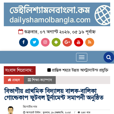
শুক্রবার, ০৭ অগাস্ট ২০২৬, ০৫:১৬ পূর্বাহ্ন
Toggle
navigation
সংবাদ শিরোনাম:
প্রান্তিক শহরে উন্নত আল্ট্রাসাউন্ড প্রযুক্তি নিয়
প্রচ্ছদ
শিক্ষা-ক্যাম্পাস
বিভাগীয় প্রাথমিক বিদ্যালয় বালক-বালিকা
গোল্ডেকাপ ফুটবল টুর্নামেন্ট সমাপনী অনুষ্ঠিত
রিপোর্টার নাম
আপডেট টাইম : বুধবার, ১৯ ফেব্রুয়ারি, ২০২৫
২৪৫ বার