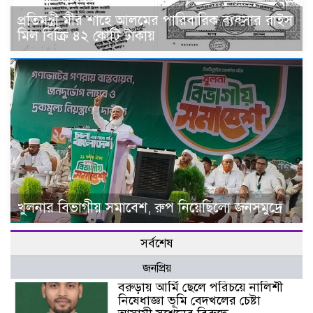
প্রতিমন্ত্রী মীর শাহে আলমের পারিবারিক ব‍্যবসার রাইস
মিল বিক্রি ৪২ কোটি টাকায়
খুলনার বিভাগীয় সমাবেশ, রুপ নিয়েছিলো জনসমুদ্রে
সর্বশেষ
জনপ্রিয়
বরুড়ায় আর্মি ছেলে পরিচয়ে নালিশী
নিষেধাজ্ঞা ভূমি বেদখলের চেষ্টা