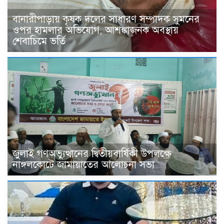
বানারীপাড়ায় কৃষক দলের সাধারণ সম্পাদক সুমনের
ওপর হামলার অভিযোগ, আশঙ্কাজনক অবস্থায়
শেবাচিমে ভর্তি
জুলাই গণঅভ্যুত্থানের দ্বিতীয়বার্ষিকী উপলক্ষে
নাঙ্গলকোটে জামায়াতের আলোচনা সভা