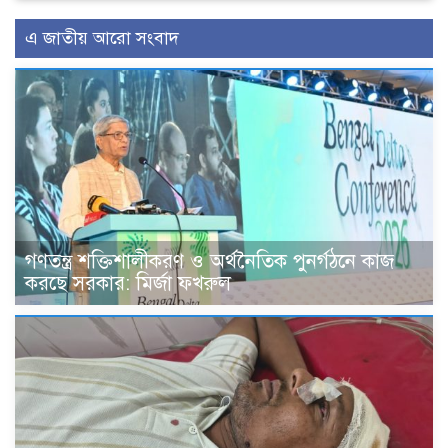
এ জাতীয় আরো সংবাদ
গণতন্ত্র শক্তিশালীকরণ ও অর্থনৈতিক পুনর্গঠনে কাজ
করছে সরকার: মির্জা ফখরুল