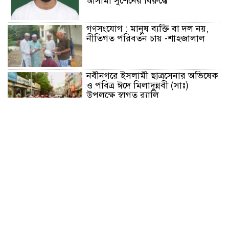
আসামী সুশেনের বিরুদ্ধে
গণসংযোগ : মানুষ ব্যক্তি বা দল নয়,
নীতিগত পরিবর্তন চায় -শাহজালাল
নবীনগরে ইসলামী ছাত্রসেনার অভিষেক
ও পবিত্র ঈদে মিলাদুন্নবী (সাঃ)
উপলক্ষে স্বাগত র‍্যালি
মাগুরায় আন্তর্জাতিক আদিবাসী দিবসে
র‍্যালি ও আলোচনা সভা অনুষ্ঠিত
ভাঙ্গুড়ায় ভেজাল দুধ তৈরির উপকরণ
রাখার অভিযোগ
মাগুরার শ্রীপুরে শান্তি-শৃঙ্খলা রক্ষায়
ভিলেজ ডিফেন্স পার্টি গঠন ও উদ্বোধন