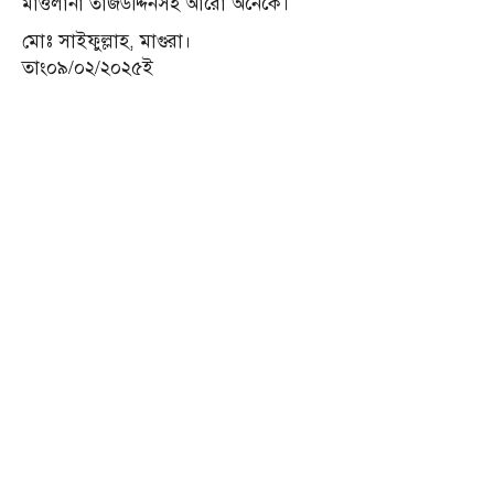
মাওলানা তাজউদ্দিনসহ আরো অনেকে।
মোঃ সাইফুল্লাহ, মাগুরা।
তাং০৯/০২/২০২৫ই