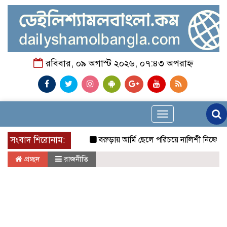
রবিবার, ০৯ অগাস্ট ২০২৬, ০৭:৪৩ অপরাহ্ন
Toggle
navigation
সংবাদ শিরোনাম:
বরুড়ায় আর্মি ছেলে পরিচয়ে নালিশী নিষেধাজ্ঞা ভূমি
প্রচ্ছদ
রাজনীতি