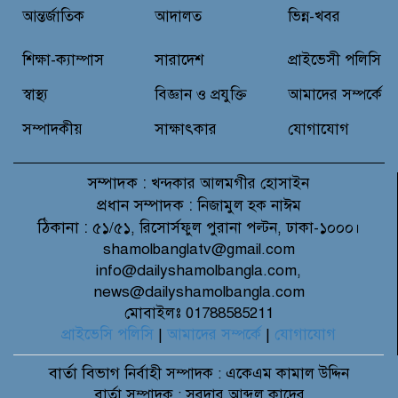
আন্তর্জাতিক
আদালত
ভিন্ন-খবর
প্রান্তিক শহরে উন্নত আল্ট্রাসাউন্ড প্রযুক্তি
শিক্ষা-ক্যাম্পাস
সারাদেশ
প্রাইভেসী পলিসি
নিয়ে উইপ্রো জিই হেলথকেয়ারের
‘হেলথ এক্সপ্রেস’ চালু
স্বাস্থ্য
বিজ্ঞান ও প্রযুক্তি
আমাদের সম্পর্কে
সম্পাদকীয়
সাক্ষাৎকার
যোগাযোগ
সম্পাদক :
খন্দকার আলমগীর হোসাইন
প্রধান সম্পাদক :
নিজামুল হক নাঈম
ঠিকানা :
৫১/৫১, রিসোর্সফুল পুরানা পল্টন, ঢাকা-১০০০।
shamolbanglatv@gmail.com
info@dailyshamolbangla.com,
news@dailyshamolbangla.com
মোবাইলঃ 01788585211
প্রাইভেসি পলিসি
|
আমাদের সম্পর্কে
|
যোগাযোগ
বার্তা বিভাগ
নির্বাহী সম্পাদক : একেএম কামাল উদ্দিন
বার্তা সম্পাদক : সরদার আব্দুল কাদের