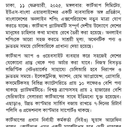
ঢাকা, ১১ ফেব্রুয়ারী, ২০২৫, মঙ্গলবার: কার্টআপ লিমিটেড,
ইউএস-বাংলা এয়ারলাইন্সের একটি ব্যবসায়িক অঙ্গ প্রতিষ্ঠান,
বাংলাদেশের অনলাইন শপিং এক্সপেরিয়েন্সে নতুন মাত্রা যোগ
করতে যাচ্ছে। কার্টআপ প্ল্যাটফর্মটি সম্পূর্ণ দেশীয় উদ্যোগে দেশের
মানুষের চাহিদার কথা মাথায় রেখে তৈরী করা হয়েছে। অনলাইন
শপিংকে আরো সহজ করতে সাশ্রয়ী মূল্য, অথেনটিক পণ্য ও
দ্রুততম সময়ে ডেলিভারিকে প্রাধান্য দেয়া হয়েছে।
কার্টআপ অ্যাপ ও ওয়েবসাইট ব্যবহার করে সহজেই দেশের
যেকোনো প্রান্ত থেকে পণ্য অর্ডার করা যাবে। নিজস্ব বিসতৃত
লজিস্টিক নেটওয়ার্কের সাহায্যে ডেলিভারি হবে নিরাপদ ও
দ্রুততম সময়ে। ইলেকট্রনিক্স, ফ্যাশন, হোম অ্যাপ্লায়েন্স, গ্রোসারি,
কসমেটিকসহ বিভিন্ন ক্যাটেগরিতে প্রায় ১০ লক্ষেরও বেশি পণ্য
থাকছে প্ল্যাটফর্মটিতে। বিশ্বস্ত ব্র্যান্ডসসহ প্রায় ২ হাজারের বেশি
ভেরিফাইড সেলাররা কার্টআপের সাথে ইতিমধ্যে যুক্ত হয়েছেন।
এছাড়াও, উন্নত কাস্টমার সার্ভিস বজায় রাখতে ৭-দিনের রিটার্ন
পলিসি ও প্রফেশনাল কাস্টমার সাপোর্টও থাকছে।
কার্টআপের প্রধান নির্বাহী কর্মকর্তা (সিইও) ফুয়াদ আরেফিন
বলেন, “কার্টআপ এমন একটি মার্কেটপ্লেস হবে যেটি গ্রাহকের