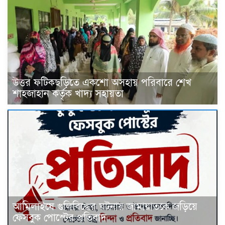
উত্তর ফটিকছড়িতে একশো অসহায় পরিবারে শেখ
শাহজাহান কর্তৃক খাদ্য সহায়তা
আমিলাইষে গুলিবিদ্ধের ঘটনায় জামায়াতকে জড়িয়ে
ফেসবুক পোস্টের প্রতিবাদ