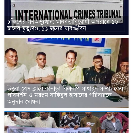
চব্বিশের গণঅভ্যুত্থান: মানবতাবিরোধী অপরাধে ১৬
জনের মৃত্যুদণ্ড, ১১ জনের যাবজ্জীবন
উত্তরা প্রেস ক্লাবে কানাডা বিএনপি সাধারণ সম্পাদকের
পরিদর্শন ও মরহুম সাকিবুল হাসানের পরিবারকে
অনুদান ঘোষনা