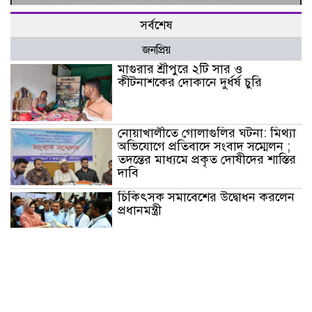
সর্বশেষ
জনপ্রিয়
মাগুরার শ্রীপুরে ২টি সার ও
কীটনাশকের দোকানে দুর্ধর্ষ চুরি
নোয়াখালীতে গোলাগুলির ঘটনা: মিথ্যা
অভিযোগে প্রতিবাদে সংবাদ সম্মেলন ;
তদন্তের মাধ্যমে প্রকৃত দোষীদের শাস্তির
দাবি
চিকিৎসক সমাবেশের উদ্বোধন করলেন
প্রধানমন্ত্রী
চন্দনাইশে সড়ক দূর্ঘটনায় নিহত-১,
আহত-২