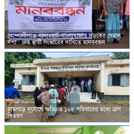
কোম্পানীগঞ্জে থানারহাট-বাংলাবাজার সড়কের বেহাল
দশা : দ্রুত স্থায়ী সংস্কারের দাবিতে মানববন্ধন
রামগড়ে দূর্যোগে ক্ষতিগ্রস্ত ১৬৪ পরিবারের মধ্যে ত্রাণ
বিতরণ