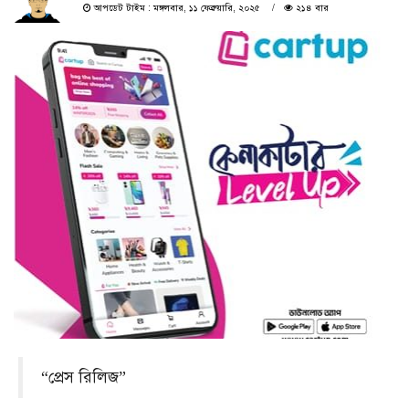
আপডেট টাইম : মঙ্গলবার, ১১ ফেব্রুয়ারি, ২০২৫
২১৪ বার
“প্রেস রিলিজ”