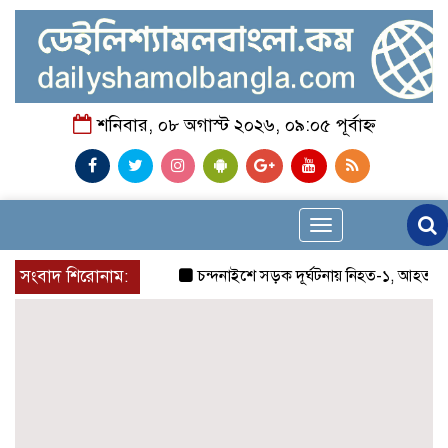
শনিবার, ০৮ অগাস্ট ২০২৬, ০৯:০৫ পূর্বাহ্ন
Toggle
navigation
সংবাদ শিরোনাম:
চন্দনাইশে সড়ক দূর্ঘটনায় নিহত-১, আহত-২
চন