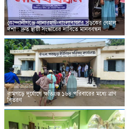
কোম্পানীগঞ্জে থানারহাট-বাংলাবাজার সড়কের বেহাল
দশা : দ্রুত স্থায়ী সংস্কারের দাবিতে মানববন্ধন
রামগড়ে দূর্যোগে ক্ষতিগ্রস্ত ১৬৪ পরিবারের মধ্যে ত্রাণ
বিতরণ