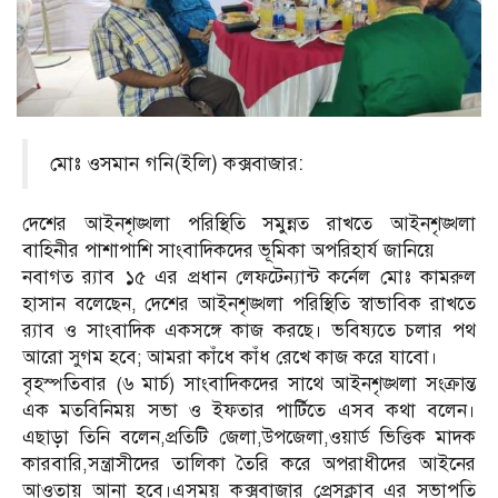
মোঃ ওসমান গনি(ইলি) কক্সবাজার:
দেশের আইনশৃঙ্খলা পরিস্থিতি সমুন্নত রাখতে আইনশৃঙ্খলা
বাহিনীর পাশাপাশি সাংবাদিকদের ভূমিকা অপরিহার্য জানিয়ে
নবাগত র‍্যাব ১৫ এর প্রধান লেফটেন্যান্ট কর্নেল মোঃ কামরুল
হাসান বলেছেন, দেশের আইনশৃঙ্খলা পরিস্থিতি স্বাভাবিক রাখতে
র‌্যাব ও সাংবাদিক একসঙ্গে কাজ করছে। ভবিষ্যতে চলার পথ
আরো সুগম হবে; আমরা কাঁধে কাঁধ রেখে কাজ করে যাবো।
বৃহস্পতিবার (৬ মার্চ) সাংবাদিকদের সাথে আইনশৃঙ্খলা সংক্রান্ত
এক মতবিনিময় সভা ও ইফতার পার্টিতে এসব কথা বলেন।
এছাড়া তিনি বলেন,প্রতিটি জেলা,উপজেলা,ওয়ার্ড ভিত্তিক মাদক
কারবারি,সন্ত্রাসীদের তালিকা তৈরি করে অপরাধীদের আইনের
আওতায় আনা হবে।এসময় কক্সবাজার প্রেসক্লাব এর সভাপতি