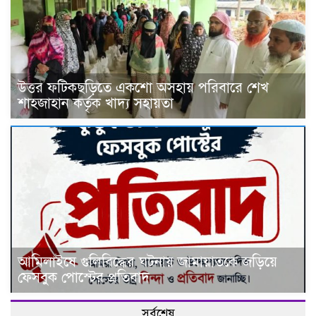
উত্তর ফটিকছড়িতে একশো অসহায় পরিবারে শেখ
শাহজাহান কর্তৃক খাদ্য সহায়তা
আমিলাইষে গুলিবিদ্ধের ঘটনায় জামায়াতকে জড়িয়ে
ফেসবুক পোস্টের প্রতিবাদ
সর্বশেষ