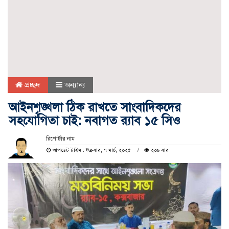
প্রচ্ছদ
অন্যান্য
আইনশৃঙ্খলা ঠিক রাখতে সাংবাদিকদের
সহযোগিতা চাই: নবাগত র‍্যাব ১৫ সিও
রিপোর্টার নাম
আপডেট টাইম : শুক্রবার, ৭ মার্চ, ২০২৫
২০৯ বার