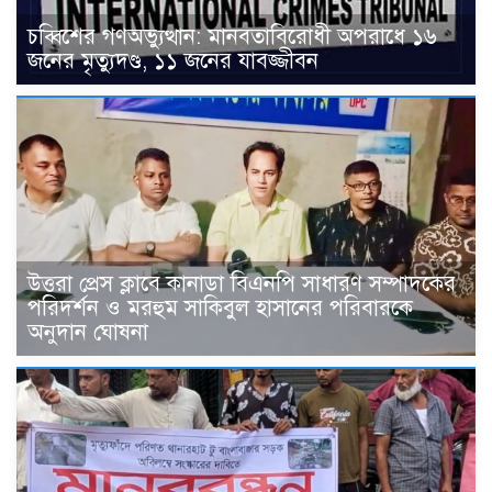
চব্বিশের গণঅভ্যুত্থান: মানবতাবিরোধী অপরাধে ১৬
জনের মৃত্যুদণ্ড, ১১ জনের যাবজ্জীবন
উত্তরা প্রেস ক্লাবে কানাডা বিএনপি সাধারণ সম্পাদকের
পরিদর্শন ও মরহুম সাকিবুল হাসানের পরিবারকে
অনুদান ঘোষনা