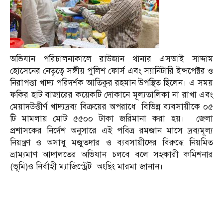
অভিযান পরিচালনাকালে রাউজান থানার এসআই সাদ্দাম
হোসেনের নেতৃত্বে সঙ্গীয় পুলিশ ফোর্স এবং স্যানিটারি ইন্সপেক্টর ও
নিরাপত্তা খাদ্য পরিদর্শক আতিকুর রহমান উপস্থিত ছিলেন। এ সময়
ফকির হাট বাজারের কয়েকটি দোকানে মূল্যতালিকা না রাখা এবং
মেয়াদউত্তীর্ণ খাদ্যদ্রব্য বিক্রয়ের অপরাধে বিভিন্ন ব্যবসায়ীকে ০৫
টি মামলায় মোট ৫৫০০ টাকা জরিমানা করা হয়। জেলা
প্রশাসকের নির্দেশ অনুসারে এই পবিত্র রমজান মাসে দ্রব্যমূল্য
নিয়ন্ত্রণ ও অসাধু মজুতদার ও ব্যবসায়ীদের বিরুদ্ধে নিয়মিত
ভ্রাম্যমাণ আদালতের অভিযান চলবে বলে সহকারী কমিশনার
(ভূমি)ও নির্বাহী ম্যাজিস্ট্রেট অংছিং মারমা জানান।