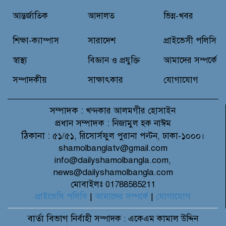
আন্তর্জাতিক
আদালত
ভিন্ন-খবর
বন্যাদুর্গত মানুষের পাশে পার্কভিউ
হাসপাতাল আমিলাইষে ফ্রি চিকিৎসা
শিক্ষা-ক্যাম্পাস
সারাদেশ
প্রাইভেসী পলিসি
ক্যাম্পে ২ হাজার রোগীকে সেবা,
বিনামূল্যে ওষুধ বিতরণ
স্বাস্থ্য
বিজ্ঞান ও প্রযুক্তি
আমাদের সম্পর্কে
সম্পাদকীয়
সাক্ষাৎকার
যোগাযোগ
সম্পাদক :
খন্দকার আলমগীর হোসাইন
প্রধান সম্পাদক :
নিজামুল হক নাঈম
ঠিকানা :
৫১/৫১, রিসোর্সফুল পুরানা পল্টন, ঢাকা-১০০০।
shamolbanglatv@gmail.com
info@dailyshamolbangla.com,
news@dailyshamolbangla.com
মোবাইলঃ 01788585211
প্রাইভেসি পলিসি
|
আমাদের সম্পর্কে
|
যোগাযোগ
বার্তা বিভাগ
নির্বাহী সম্পাদক : একেএম কামাল উদ্দিন