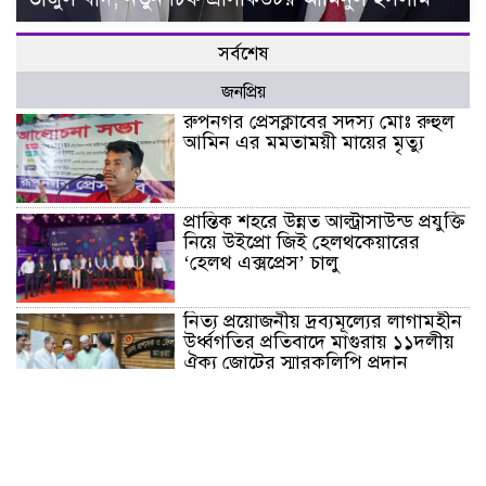
সর্বশেষ
জনপ্রিয়
রুপনগর প্রেসক্লাবের সদস্য মোঃ রুহুল
আমিন এর মমতাময়ী মায়ের মৃত্যু
প্রান্তিক শহরে উন্নত আল্ট্রাসাউন্ড প্রযুক্তি
নিয়ে উইপ্রো জিই হেলথকেয়ারের
‘হেলথ এক্সপ্রেস’ চালু
নিত্য প্রয়োজনীয় দ্রব্যমূল্যের লাগামহীন
উর্ধ্বগতির প্রতিবাদে মাগুরায় ১১দলীয়
ঐক্য জোটের স্মারকলিপি প্রদান
হাটহাজারী মাদরাসা ছাত্র আরিফুল
ইসলামের আকস্মিক মৃত্যু : মাগফিরাত
কামনায় জামেয়ার মহাপরিচালক