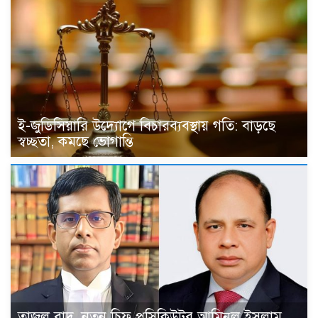
ই-জুডিসিয়ারি উদ্যোগে বিচারব্যবস্থায় গতি: বাড়ছে
স্বচ্ছতা, কমছে ভোগান্তি
তাজুল বাদ, নতুন চিফ প্রসিকিউটর আমিনুল ইসলাম