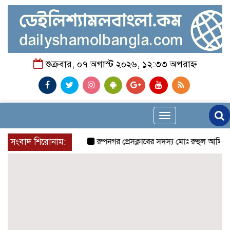
শুক্রবার, ০৭ অগাস্ট ২০২৬, ১২:৩৩ অপরাহ্ন
Toggle
navigation
সংবাদ শিরোনাম:
রুপনগর প্রেসক্লাবের সদস্য মোঃ রুহুল আমিন এর মম