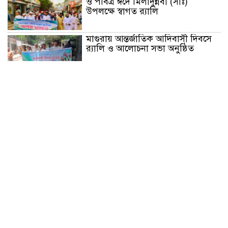
ও পবিত্র ঈদে মিলাদুন্নবী (সাঃ)
উপলক্ষে স্বাগত র‍্যালি
মাগুরায় আন্তর্জাতিক আদিবাসী দিবসে
র‍্যালি ও আলোচনা সভা অনুষ্ঠিত
ভাঙ্গুড়ায় ভেজাল দুধ তৈরির উপকরণ
রাখার অভিযোগ
মাগুরার শ্রীপুরে শান্তি-শৃঙ্খলা রক্ষায়
ভিলেজ ডিফেন্স পার্টি গঠন ও উদ্বোধন
জে.আই. চৌধুরী যুব ফাউন্ডেশনের
উদ্যোগে শিক্ষার্থীদের মাঝে চারা
বিতরণ
মাগুরার শ্রীপুরে ২টি সার ও