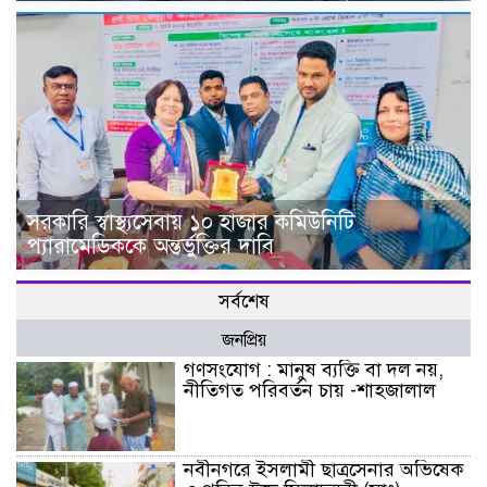
সরকারি স্বাস্থ্যসেবায় ১০ হাজার কমিউনিটি
প্যারামেডিককে অন্তর্ভুক্তির দাবি
সর্বশেষ
জনপ্রিয়
গণসংযোগ : মানুষ ব্যক্তি বা দল নয়,
নীতিগত পরিবর্তন চায় -শাহজালাল
নবীনগরে ইসলামী ছাত্রসেনার অভিষেক