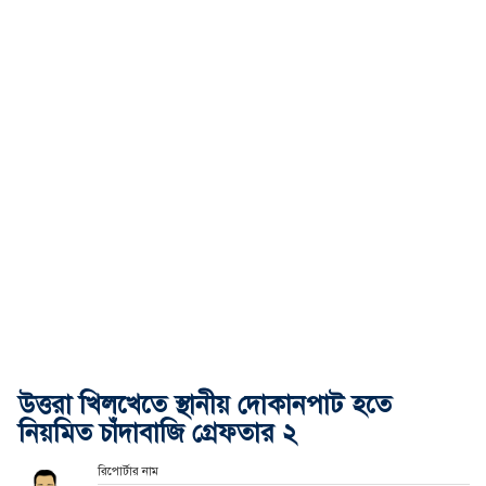
উত্তরা খিলখেতে স্থানীয় দোকানপাট হতে
নিয়মিত চাঁদাবাজি গ্রেফতার ২
রিপোর্টার নাম