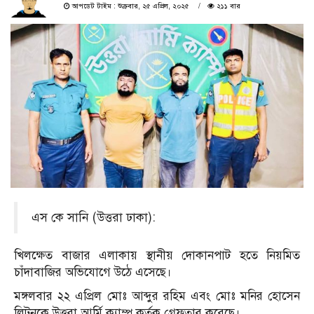
আপডেট টাইম : শুক্রবার, ২৫ এপ্রিল, ২০২৫
২১১ বার
এস কে সানি (উত্তরা ঢাকা):
খিলক্ষেত বাজার এলাকায় স্থানীয় দোকানপাট হতে নিয়মিত
চাঁদাবাজির অভিযোগে উঠে এসেছে।
মঙ্গলবার ২২ এপ্রিল মোঃ আব্দুর রহিম এবং মোঃ মনির হোসেন
লিটনকে উত্তরা আর্মি ক্যাম্প কর্তৃক গ্রেফতার করেছে।