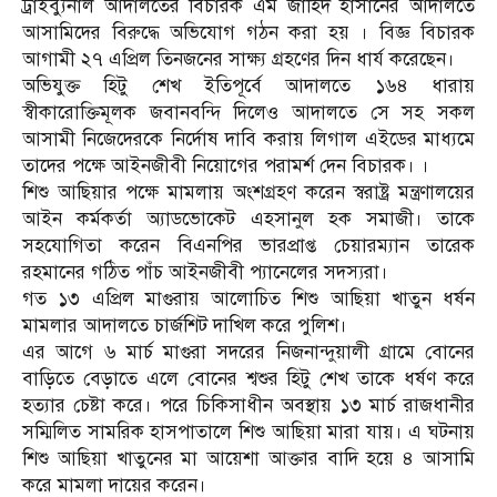
ট্রাইব্যুনাল আদালতের বিচারক এম জাহিদ হাসানের আদালতে
আসামিদের বিরুদ্ধে অভিযোগ গঠন করা হয় । বিজ্ঞ বিচারক
আগামী ২৭ এপ্রিল তিনজনের সাক্ষ্য গ্রহণের দিন ধার্য করেছেন।
অভিযুক্ত হিটু শেখ ইতিপূর্বে আদালতে ১৬৪ ধারায়
স্বীকারোক্তিমূলক জবানবন্দি দিলেও আদালতে সে সহ সকল
আসামী নিজেদেরকে নির্দোষ দাবি করায় লিগাল এইডের মাধ্যমে
তাদের পক্ষে আইনজীবী নিয়োগের পরামর্শ দেন বিচারক। ।
শিশু আছিয়ার পক্ষে মামলায় অংশগ্রহণ করেন স্বরাষ্ট্র মন্ত্রণালয়ের
আইন কর্মকর্তা অ্যাডভোকেট এহসানুল হক সমাজী। তাকে
সহযোগিতা করেন বিএনপির ভারপ্রাপ্ত চেয়ারম্যান তারেক
রহমানের গঠিত পাঁচ আইনজীবী প্যানেলের সদস্যরা।
গত ১৩ এপ্রিল মাগুরায় আলোচিত শিশু আছিয়া খাতুন ধর্ষন
মামলার আদালতে চার্জশিট দাখিল করে পুলিশ।
এর আগে ৬ মার্চ মাগুরা সদরের নিজনান্দুয়ালী গ্রামে বোনের
বাড়িতে বেড়াতে এলে বোনের শ্বশুর হিটু শেখ তাকে ধর্ষণ করে
হত্যার চেষ্টা করে। পরে চিকিসাধীন অবস্থায় ১৩ মার্চ রাজধানীর
সম্মিলিত সামরিক হাসপাতালে শিশু আছিয়া মারা যায়। এ ঘটনায়
শিশু আছিয়া খাতুনের মা আয়েশা আক্তার বাদি হয়ে ৪ আসামি
করে মামলা দায়ের করেন।