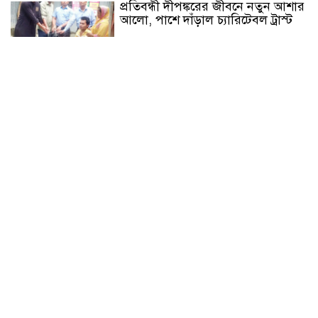
প্রতিবন্ধী দীপঙ্করের জীবনে নতুন আশার
আলো, পাশে দাঁড়াল চ্যারিটেবল ট্রাস্ট
এসএসসি ও সমমানের পরীক্ষায়
জিপিএ-৫ প্রাপ্তিতে এগিয়ে মেয়েরা
এসএসসি ও সমমানের পরীক্ষায় পাসের
হার ৬২.২৫ শতাংশ
প্রধানমন্ত্রীর সঙ্গে ভারতীয়
হাইকমিশনারের সৌজন্য সাক্ষাৎ
চট্টগ্রামে সিএনজি স্টেশনে চাঁদাবাজি
অভিযোগে মিছিল