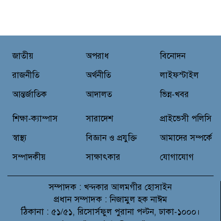
হাটহাজারী মাদরাসায় এলেন প্রধানমন্ত্রী
নৃত্য, গান, কবিতায় রবীন্দ্রনাথ ঠাকুরের
জাতীয়
অপরাধ
বিনোদন
প্রয়াণ দিবস শ্রদ্ধাঞ্জলি
রাজনীতি
অর্থনীতি
লাইফস্টাইল
আন্তর্জাতিক
আদালত
ভিন্ন-খবর
বরুড়ায় আর্মি ছেলে পরিচয়ে নালিশী
নিষেধাজ্ঞা ভূমি বেদখলের চেষ্টা
শিক্ষা-ক্যাম্পাস
সারাদেশ
প্রাইভেসী পলিসি
আসামী সুশেনের বিরুদ্ধে
স্বাস্থ্য
বিজ্ঞান ও প্রযুক্তি
আমাদের সম্পর্কে
সম্পাদকীয়
সাক্ষাৎকার
যোগাযোগ
সম্পাদক :
খন্দকার আলমগীর হোসাইন
প্রধান সম্পাদক :
নিজামুল হক নাঈম
ঠিকানা :
৫১/৫১, রিসোর্সফুল পুরানা পল্টন, ঢাকা-১০০০।