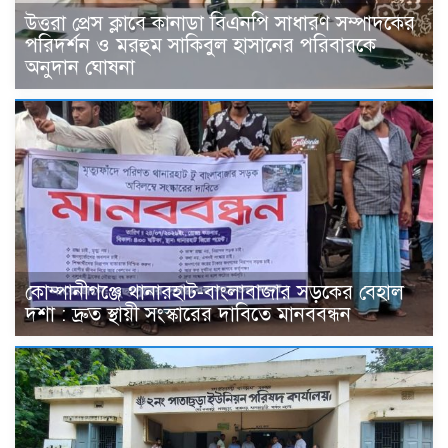
উত্তরা প্রেস ক্লাবে কানাডা বিএনপি সাধারণ সম্পাদকের
পরিদর্শন ও মরহুম সাকিবুল হাসানের পরিবারকে
অনুদান ঘোষনা
কোম্পানীগঞ্জে থানারহাট-বাংলাবাজার সড়কের বেহাল
দশা : দ্রুত স্থায়ী সংস্কারের দাবিতে মানববন্ধন