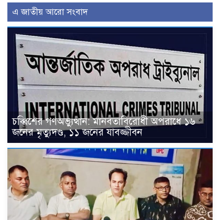
এ জাতীয় আরো সংবাদ
চব্বিশের গণঅভ্যুত্থান: মানবতাবিরোধী অপরাধে ১৬
জনের মৃত্যুদণ্ড, ১১ জনের যাবজ্জীবন