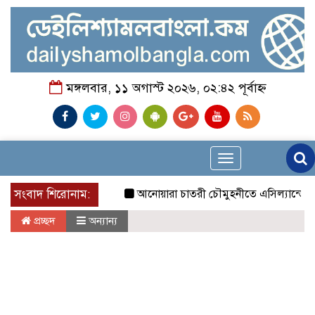
মঙ্গলবার, ১১ অগাস্ট ২০২৬, ০২:৪২ পূর্বাহ্ন
Toggle
navigation
সংবাদ শিরোনাম:
আনোয়ারা চাতরী চৌমুহনীতে এসিল্যান্ডের অভিযা
প্রচ্ছদ
অন্যান্য