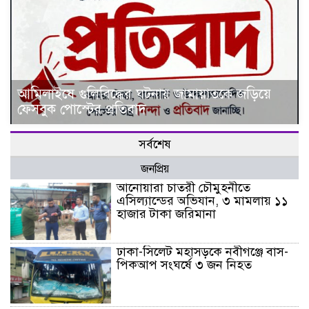
আমিলাইষে গুলিবিদ্ধের ঘটনায় জামায়াতকে জড়িয়ে
ফেসবুক পোস্টের প্রতিবাদ
সর্বশেষ
জনপ্রিয়
আনোয়ারা চাতরী চৌমুহনীতে
এসিল্যান্ডের অভিযান, ৩ মামলায় ১১
হাজার টাকা জরিমানা
ঢাকা-সিলেট মহাসড়কে নবীগঞ্জে বাস-
পিকআপ সংঘর্ষে ৩ জন নিহত