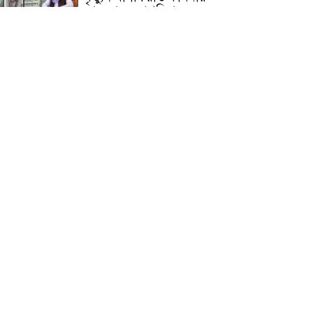
জামেয়ার মহাপরিচালক
আলেমগণের স্বতঃস্ফূর্ত
অংশগ্রহণেই জুলাই আন্দোলন
সফল হয় : আল্লামা শেখ আহমদ
জুলাই গণঅভ্যুত্থান দিবস
উপলক্ষ্যে কোম্পানীগঞ্জে ১১ দলীয়
ঐক্য জোটের গণমিছিল ও
সমাবেশ অনুষ্ঠিত
কোম্পানীগঞ্জে জুলাই গনঅভ্যুত্থান
দিবস ২০২৬ উপলক্ষে আলোচনা
সভা ও বিশেষ মোনাজাত
“স্পেশাল ট্রাইব্যুনালে জুলাই
গণহত্যার বিচার করেন, জনগণ
আপনাদের ছাড়বে না: সাক্কু
ভাষা সৈনিক অজিত গুহ
মহাবিদ্যালয়ে জুলাই গণঅভ্যুত্থান
দিবসের আলোচনা সভা ও
পুরস্কার বিতরণ