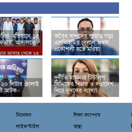
িবির অভিযানে ১৫
‎অবৈধ সম্পদের পাহাড় গড়া
্রেফতার, আদালতে
এলজিইডির বেলাল প্রধান
প্রকৌশলী হতে মরিয়া
দুর্নীতি মামলায় টিউলিপ
 ২০ লিটার চোলাই
সিদ্দিকের বিচার ও দণ্ডাদেশ
রী আটক
নিয়ে দুদকের ব্যাখ্যা
বিনোদন
শিক্ষা-ক্যাম্পাস
লাইফস্টাইল
স্বাস্থ্য