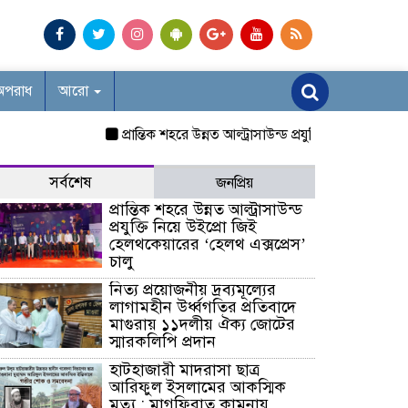
অপরাধ
আরো
প্রান্তিক শহরে উন্নত আল্ট্রাসাউন্ড প্রযুক্তি নিয়ে উইপ্রো জিই
সর্বশেষ
জনপ্রিয়
প্রান্তিক শহরে উন্নত আল্ট্রাসাউন্ড
প্রযুক্তি নিয়ে উইপ্রো জিই
হেলথকেয়ারের ‘হেলথ এক্সপ্রেস’
চালু
নিত্য প্রয়োজনীয় দ্রব্যমূল্যের
লাগামহীন উর্ধ্বগতির প্রতিবাদে
মাগুরায় ১১দলীয় ঐক্য জোটের
স্মারকলিপি প্রদান
হাটহাজারী মাদরাসা ছাত্র
আরিফুল ইসলামের আকস্মিক
মৃত্যু : মাগফিরাত কামনায়