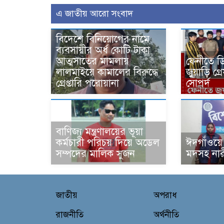
এ জাতীয় আরো সংবাদ
বিদেশে বিনিয়োগের নামে
ব্যবসায়ীর অর্ধ কোটি টাকা
আত্মসাতের মামলায়
ফেনীতে ড
লালমাইয়ে কামালের বিরুদ্ধে
জুয়াড়ি গ
গ্রেপ্তারি পরোয়ানা
সোপর্দ
বাণিজ্য মন্ত্রণালয়ের ভূয়া
কর্মচারী পরিচয় দিয়ে অডেল
ঈদগাঁওয়ে
সম্পদের মালিক সুজন
মদসহ না
জাতীয়
অপরাধ
রাজনীতি
অর্থনীতি