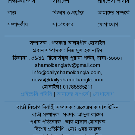
শিক্ষা-ক্যাম্পাস
সারাদেশ
প্রাইভেসী পলিসি
নিয়ে উইপ্রো জিই হেলথকেয়ারের
‘হেলথ এক্সপ্রেস’ চালু
স্বাস্থ্য
বিজ্ঞান ও প্রযুক্তি
আমাদের সম্পর্কে
সম্পাদকীয়
সাক্ষাৎকার
যোগাযোগ
সম্পাদক :
খন্দকার আলমগীর হোসাইন
প্রধান সম্পাদক :
নিজামুল হক নাঈম
ঠিকানা :
৫১/৫১, রিসোর্সফুল পুরানা পল্টন, ঢাকা-১০০০।
shamolbanglatv@gmail.com
info@dailyshamolbangla.com,
news@dailyshamolbangla.com
মোবাইলঃ 01788585211
প্রাইভেসি পলিসি
|
আমাদের সম্পর্কে
|
যোগাযোগ
বার্তা বিভাগ
নির্বাহী সম্পাদক : একেএম কামাল উদ্দিন
বার্তা সম্পাদক : সরদার আব্দুল কাদের
প্রধান প্রতিবেদক : আল হাসান মোবারক
বিশেষ প্রতিনিধি : মোঃ ওমর ফারুক