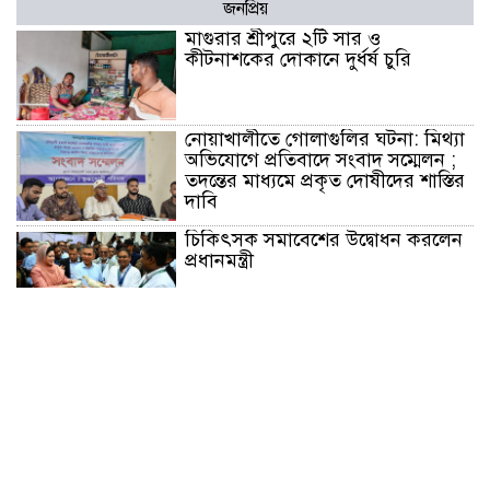
জনপ্রিয়
মাগুরার শ্রীপুরে ২টি সার ও
কীটনাশকের দোকানে দুর্ধর্ষ চুরি
নোয়াখালীতে গোলাগুলির ঘটনা: মিথ্যা
অভিযোগে প্রতিবাদে সংবাদ সম্মেলন ;
তদন্তের মাধ্যমে প্রকৃত দোষীদের শাস্তির
দাবি
চিকিৎসক সমাবেশের উদ্বোধন করলেন
প্রধানমন্ত্রী
চন্দনাইশে সড়ক দূর্ঘটনায় নিহত-১,
আহত-২
চন্দনাইশে জুলাই গণ-অভ্যুত্থানে শহীদ
ও আহতদের মাগফেরাত কামনায়