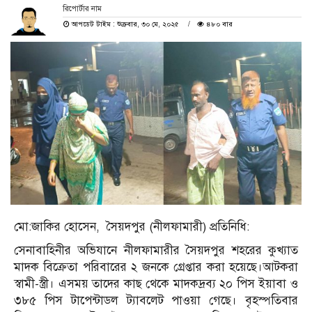
রিপোর্টার নাম
আপডেট টাইম : শুক্রবার, ৩০ মে, ২০২৫
৪৮০ বার
মো:জাকির হোসেন, সৈয়দপুর (নীলফামারী) প্রতিনিধি:
সেনাবাহিনীর অভিযানে নীলফামারীর সৈয়দপুর শহরের কুখ্যাত
মাদক বিক্রেতা পরিবারের ২ জনকে গ্রেপ্তার করা হয়েছে।আটকরা
স্বামী-স্ত্রী। এসময় তাদের কাছ থেকে মাদকদ্রব্য ২০ পিস ইয়াবা ও
৩৮৫ পিস টাপেন্টাডল ট্যাবলেট পাওয়া গেছে। বৃহস্পতিবার