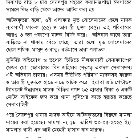
দিবাগত রাত ৮ টায় সৈয়দপুর শহরের কয়ানিজপাড়া ঈদগাহের
সামনে নিজ বাড়ি থেকে তাদের আটক করা হয়।
আটককৃতরা হলো, ওই এলাকার মৃত সোলেমানের ছেলে মাদক
ব্যবসায়ী ফারুক (৫৫) ও তার স্ত্রী মুক্তা (৪৫)। এই পরিবারের
আরও ৩ জন প্রকাশ্যে মাদক বিক্রি করে। অভিযান কালে তারা
বাড়িতে না থাকায় বেঁচে গেছে। তারা হলো মৃত সোলেমানের
ছেলে শফিক, মাসুদ ও বাবু। বর্তমানে তারা পলাতক।
সুনির্দিষ্ট অভিযোগ ও তথ্যের ভিত্তিতে নীলফামারী সেনাক্যাম্পের
মেজর মো. জোবায়ের বিন জহিরের নেতৃত্বে একদল সেনাসদস্য
এই অভিযান চালায়। এসময় উল্লিখিত পরিমাণ মাদকসহ ফারুক
ও তার স্ত্রী মুক্তাকে হাতে নাতে আটক করে। ইয়াবা ও টাপেন্টাডল
ট্যাবলেট উদ্ধারসহ মাদক বিক্রির নগদ ৬৫ হাজার টাকা ও একটি
মোটর সাইকেল জব্দ করে থানা পুলিশের কাছে হস্তান্তর করেছে
সেনাবাহিনী।
পরে সৈয়দপুর থানায় মাদক আইনে আটককৃতদের বিরুদ্ধে মামলা
দায়ের করা হয়েছে। মামলা নং ১৮, তারিখ ৩০-০৫-২০২৫ ইং।
মামলার বাদী এস আই মেহেদী হাসান খান মারুফ।