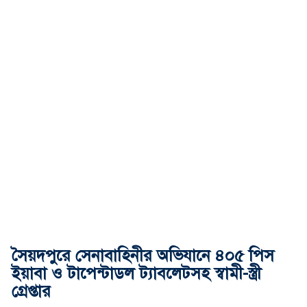
সৈয়দপুরে সেনাবাহিনীর অভিযানে ৪০৫ পিস
ইয়াবা ও টাপেন্টাডল ট্যাবলেটসহ স্বামী-স্ত্রী
গ্রেপ্তার