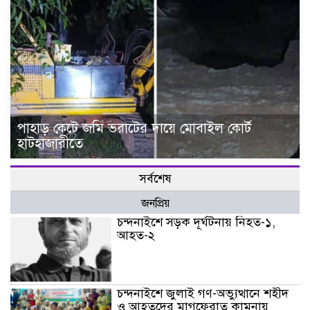
পাহাড় কেটে জমি ভরাটের দায়ে মোবাইল কোর্ট
হাটহাজারীতে
সর্বশেষ
জনপ্রিয়
চন্দনাইশে সড়ক দূর্ঘটনায় নিহত-১,
আহত-২
চন্দনাইশে জুলাই গণ-অভ্যুত্থানে শহীদ
ও আহতদের মাগফেরাত কামনায়