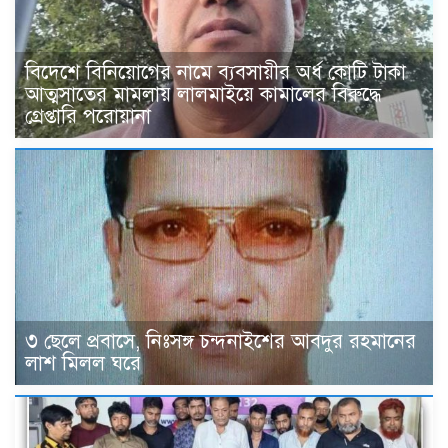
বিদেশে বিনিয়োগের নামে ব্যবসায়ীর অর্ধ কোটি টাকা
আত্মসাতের মামলায় লালমাইয়ে কামালের বিরুদ্ধে
গ্রেপ্তারি পরোয়ানা
৩ ছেলে প্রবাসে, নিঃসঙ্গ চন্দনাইশের আবদুর রহমানের
লাশ মিলল ঘরে