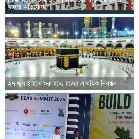
শিক্ষা মন্ত্রণালয়ের ২২ কম্পিউটারের হার্ডডিস্ক উধাও,
থানায় অভিযোগ
২৭ জুলাই হতে শুরু হচ্ছে হজের প্রাথমিক নিবন্ধন