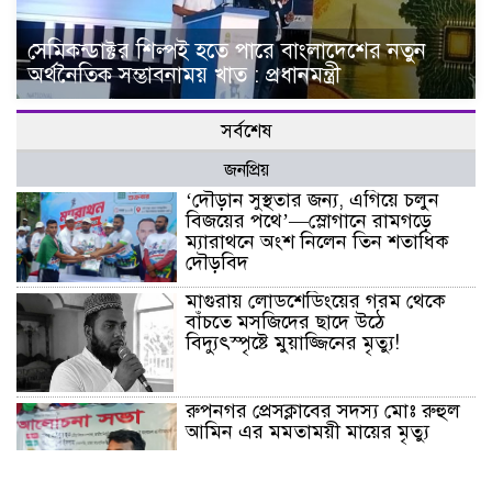
সেমিকন্ডাক্টর শিল্পই হতে পারে বাংলাদেশের নতুন
অর্থনৈতিক সম্ভাবনাময় খাত : প্রধানমন্ত্রী
সর্বশেষ
জনপ্রিয়
‘দৌড়ান সুস্থতার জন্য, এগিয়ে চলুন
বিজয়ের পথে’—স্লোগানে রামগড়ে
ম্যারাথনে অংশ নিলেন তিন শতাধিক
দৌড়বিদ
মাগুরায় লোডশেডিংয়ের গরম থেকে
বাঁচতে মসজিদের ছাদে উঠে
বিদ্যুৎস্পৃষ্টে মুয়াজ্জিনের মৃত্যু!
রুপনগর প্রেসক্লাবের সদস্য মোঃ রুহুল
আমিন এর মমতাময়ী মায়ের মৃত্যু