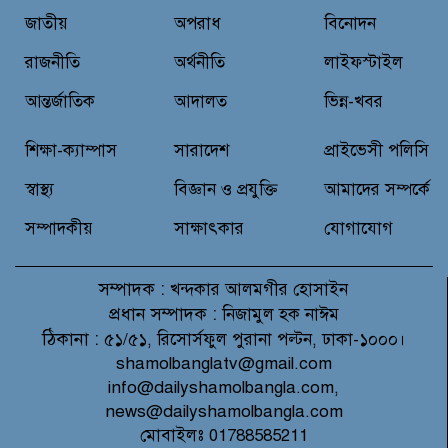
জাতীয়
অপরাধ
বিনোদন
কোম্পানীগঞ্জে জুলাই গনঅভ্যুত্থান দিবস
২০২৬ উপলক্ষে আলোচনা সভা ও
রাজনীতি
অর্থনীতি
লাইফস্টাইল
বিশেষ মোনাজাত
আন্তর্জাতিক
আদালত
ভিন্ন-খবর
“স্পেশাল ট্রাইব্যুনালে জুলাই গণহত্যার
বিচার করেন, জনগণ আপনাদের ছাড়বে
শিক্ষা-ক্যাম্পাস
সারাদেশ
প্রাইভেসী পলিসি
না: সাক্কু
স্বাস্থ্য
বিজ্ঞান ও প্রযুক্তি
আমাদের সম্পর্কে
সম্পাদকীয়
সাক্ষাৎকার
যোগাযোগ
সম্পাদক :
খন্দকার আলমগীর হোসাইন
প্রধান সম্পাদক :
নিজামুল হক নাঈম
ঠিকানা :
৫১/৫১, রিসোর্সফুল পুরানা পল্টন, ঢাকা-১০০০।
shamolbanglatv@gmail.com
info@dailyshamolbangla.com,
news@dailyshamolbangla.com
মোবাইলঃ 01788585211