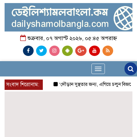
শুক্রবার, ০৭ অগাস্ট ২০২৬, ০৫:৪৫ অপরাহ্ন
Toggle
navigation
সংবাদ শিরোনাম:
‘দৌড়ান সুস্থতার জন্য, এগিয়ে চলুন বিজয়ের পথে