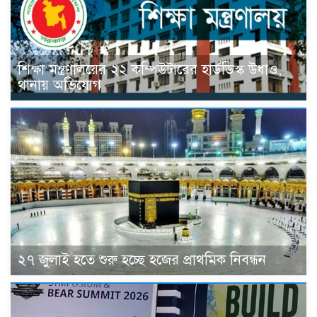
শিক্ষা মন্ত্রণালয়ের ২২ কম্পিউটারের হার্ডডিস্ক উধাও,
থানায় অভিযোগ
২৭ জুলাই হতে শুরু হচ্ছে হজের প্রাথমিক নিবন্ধন