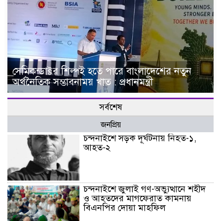
সেমিকন্ডাক্টর শিল্পই হতে পারে বাংলাদেশের নতুন
অর্থনৈতিক সম্ভাবনাময় খাত : প্রধানমন্ত্রী
সর্বশেষ
জনপ্রিয়
চন্দনাইশে সড়ক দূর্ঘটনায় নিহত-১,
আহত-২
চন্দনাইশে জুলাই গণ-অভ্যুত্থানে শহীদ
ও আহতদের মাগফেরাত কামনায়
বিএনপির দোয়া মাহফিল