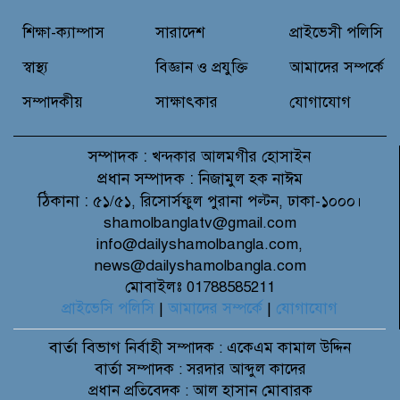
বন্যাদুর্গত মানুষের পাশে পার্কভিউ
হাসপাতাল আমিলাইষে ফ্রি চিকিৎসা
শিক্ষা-ক্যাম্পাস
সারাদেশ
প্রাইভেসী পলিসি
ক্যাম্পে ২ হাজার রোগীকে সেবা,
বিনামূল্যে ওষুধ বিতরণ
স্বাস্থ্য
বিজ্ঞান ও প্রযুক্তি
আমাদের সম্পর্কে
সম্পাদকীয়
সাক্ষাৎকার
যোগাযোগ
সম্পাদক :
খন্দকার আলমগীর হোসাইন
প্রধান সম্পাদক :
নিজামুল হক নাঈম
ঠিকানা :
৫১/৫১, রিসোর্সফুল পুরানা পল্টন, ঢাকা-১০০০।
shamolbanglatv@gmail.com
info@dailyshamolbangla.com,
news@dailyshamolbangla.com
মোবাইলঃ 01788585211
প্রাইভেসি পলিসি
|
আমাদের সম্পর্কে
|
যোগাযোগ
বার্তা বিভাগ
নির্বাহী সম্পাদক : একেএম কামাল উদ্দিন
বার্তা সম্পাদক : সরদার আব্দুল কাদের
প্রধান প্রতিবেদক : আল হাসান মোবারক