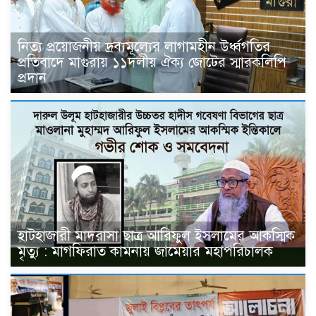
নিত্য প্রয়োজনীয় দ্রব্যমূল্যের লাগামহীন উর্ধ্বগতির
প্রতিবাদে মাগুরায় ১১দলীয় ঐক্য জোটের স্মারকলিপি
প্রদান
হাটহাজারী মাদরাসা ছাত্র আরিফুল ইসলামের আকস্মিক
মৃত্যু : মাগফিরাত কামনায় জামেয়ার মহাপরিচালক