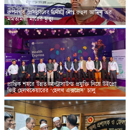
রুপনগর প্রেসক্লাবের সদস্য মোঃ রুহুল আমিন এর
মমতাময়ী মায়ের মৃত্যু
প্রান্তিক শহরে উন্নত আল্ট্রাসাউন্ড প্রযুক্তি নিয়ে উইপ্রো
জিই হেলথকেয়ারের ‘হেলথ এক্সপ্রেস’ চালু