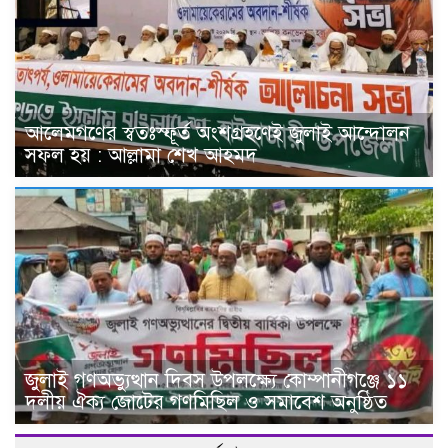
আলেমগণের স্বতঃস্ফূর্ত অংশগ্রহণেই জুলাই আন্দোলন
সফল হয় : আল্লামা শেখ আহমদ
জুলাই গণঅভ্যুত্থান দিবস উপলক্ষ্যে কোম্পানীগঞ্জে ১১
দলীয় ঐক্য জোটের গণমিছিল ও সমাবেশ অনুষ্ঠিত