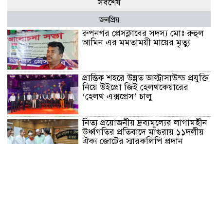
সর্বশেষ
জনপ্রিয়
রুপনগর প্রেসক্লাবের সদস্য মোঃ রুহুল
আমিন এর মমতাময়ী মায়ের মৃত্যু
প্রান্তিক শহরে উন্নত আল্ট্রাসাউন্ড প্রযুক্তি
নিয়ে উইপ্রো জিই হেলথকেয়ারের
‘হেলথ এক্সপ্রেস’ চালু
নিত্য প্রয়োজনীয় দ্রব্যমূল্যের লাগামহীন
উর্ধ্বগতির প্রতিবাদে মাগুরায় ১১দলীয়
ঐক্য জোটের স্মারকলিপি প্রদান
হাটহাজারী মাদরাসা ছাত্র আরিফুল
ইসলামের আকস্মিক মৃত্যু : মাগফিরাত
কামনায় জামেয়ার মহাপরিচালক
আলেমগণের স্বতঃস্ফূর্ত অংশগ্রহণেই