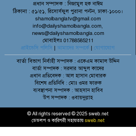
প্রধান সম্পাদক :
নিজামুল হক নাঈম
ঠিকানা :
৫১/৫১, রিসোর্সফুল পুরানা পল্টন, ঢাকা-১০০০।
shamolbanglatv@gmail.com
info@dailyshamolbangla.com,
news@dailyshamolbangla.com
মোবাইলঃ 01788585211
প্রাইভেসি পলিসি
|
আমাদের সম্পর্কে
|
যোগাযোগ
বার্তা বিভাগ
নির্বাহী সম্পাদক : একেএম কামাল উদ্দিন
বার্তা সম্পাদক : সরদার আব্দুল কাদের
প্রধান প্রতিবেদক : আল হাসান মোবারক
বিশেষ প্রতিনিধি : মোঃ ওমর ফারুক
ব্যবস্থাপনা সম্পাদক : আহসান হাবিব
উপ সম্পাদক : ওবায়দুল্লাহ
© All rights reserved © 2025 sweb.net
ডেভলপ ও কারিগরী সহায়তায়
sweb.net