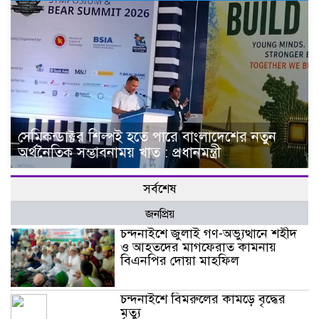
সেমিকন্ডাক্টর শিল্পই হতে পারে বাংলাদেশের নতুন
অর্থনৈতিক সম্ভাবনাময় খাত : প্রধানমন্ত্রী
সর্বশেষ
জনপ্রিয়
চন্দনাইশে জুলাই গণ-অভ্যুত্থানে শহীদ
ও আহতদের মাগফেরাত কামনায়
বিএনপির দোয়া মাহফিল
চন্দনাইশে বিমরুলের কামড়ে বৃদ্ধের
মৃত্যু