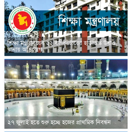
শিক্ষা মন্ত্রণালয়ের ২২ কম্পিউটারের হার্ডডিস্ক উধাও,
থানায় অভিযোগ
২৭ জুলাই হতে শুরু হচ্ছে হজের প্রাথমিক নিবন্ধন