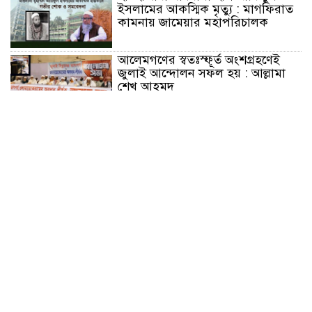
ইসলামের আকস্মিক মৃত্যু : মাগফিরাত
কামনায় জামেয়ার মহাপরিচালক
আলেমগণের স্বতঃস্ফূর্ত অংশগ্রহণেই
জুলাই আন্দোলন সফল হয় : আল্লামা
শেখ আহমদ
জুলাই গণঅভ্যুত্থান দিবস উপলক্ষ্যে
কোম্পানীগঞ্জে ১১ দলীয় ঐক্য জোটের
গণমিছিল ও সমাবেশ অনুষ্ঠিত
কোম্পানীগঞ্জে জুলাই গনঅভ্যুত্থান দিবস
২০২৬ উপলক্ষে আলোচনা সভা ও
বিশেষ মোনাজাত
“স্পেশাল ট্রাইব্যুনালে জুলাই গণহত্যার
বিচার করেন, জনগণ আপনাদের ছাড়বে
না: সাক্কু