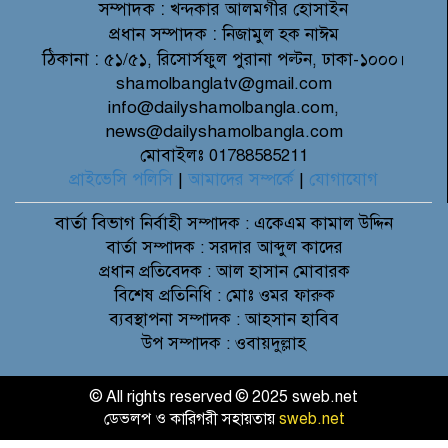
সম্পাদক :
খন্দকার আলমগীর হোসাইন
প্রধান সম্পাদক :
নিজামুল হক নাঈম
ঠিকানা :
৫১/৫১, রিসোর্সফুল পুরানা পল্টন, ঢাকা-১০০০।
shamolbanglatv@gmail.com
info@dailyshamolbangla.com,
news@dailyshamolbangla.com
মোবাইলঃ 01788585211
প্রাইভেসি পলিসি
|
আমাদের সম্পর্কে
|
যোগাযোগ
বার্তা বিভাগ
নির্বাহী সম্পাদক : একেএম কামাল উদ্দিন
বার্তা সম্পাদক : সরদার আব্দুল কাদের
প্রধান প্রতিবেদক : আল হাসান মোবারক
বিশেষ প্রতিনিধি : মোঃ ওমর ফারুক
ব্যবস্থাপনা সম্পাদক : আহসান হাবিব
উপ সম্পাদক : ওবায়দুল্লাহ
© All rights reserved © 2025 sweb.net
ডেভলপ ও কারিগরী সহায়তায়
sweb.net