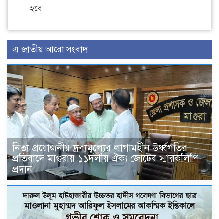
হবে।
এ জাতীয় আরো সংবাদ
নিত্য প্রয়োজনীয় দ্রব্যমূল্যের লাগামহীন উর্ধ্বগতির
প্রতিবাদে মাগুরায় ১১দলীয় ঐক্য জোটের স্মারকলিপি
প্রদান