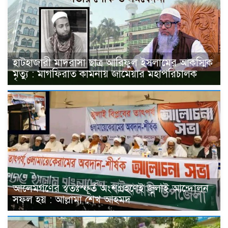
হাটহাজারী মাদরাসা ছাত্র আরিফুল ইসলামের আকস্মিক
মৃত্যু : মাগফিরাত কামনায় জামেয়ার মহাপরিচালক
আলেমগণের স্বতঃস্ফূর্ত অংশগ্রহণেই জুলাই আন্দোলন
সফল হয় : আল্লামা শেখ আহমদ