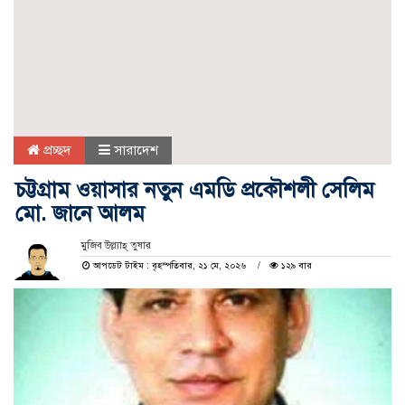
প্রচ্ছদ
সারাদেশ
চট্টগ্রাম ওয়াসার নতুন এমডি প্রকৌশলী সেলিম
মো. জানে আলম
মুজিব উল্ল্যাহ্ তুষার
আপডেট টাইম : বৃহস্পতিবার, ২১ মে, ২০২৬
১২৯ বার