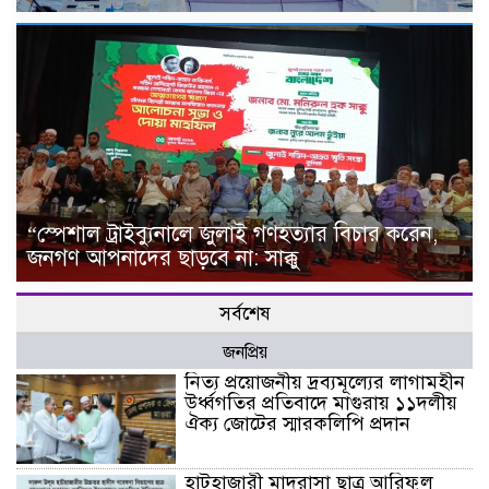
“স্পেশাল ট্রাইব্যুনালে জুলাই গণহত্যার বিচার করেন,
জনগণ আপনাদের ছাড়বে না: সাক্কু
সর্বশেষ
জনপ্রিয়
নিত্য প্রয়োজনীয় দ্রব্যমূল্যের লাগামহীন
উর্ধ্বগতির প্রতিবাদে মাগুরায় ১১দলীয়
ঐক্য জোটের স্মারকলিপি প্রদান
হাটহাজারী মাদরাসা ছাত্র আরিফুল