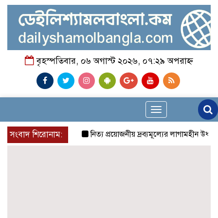
বৃহস্পতিবার, ০৬ অগাস্ট ২০২৬, ০৭:২৯ অপরাহ্ন
Toggle
navigation
সংবাদ শিরোনাম:
নিত্য প্রয়োজনীয় দ্রব্যমূল্যের লাগামহীন উর্ধ্বগতির 