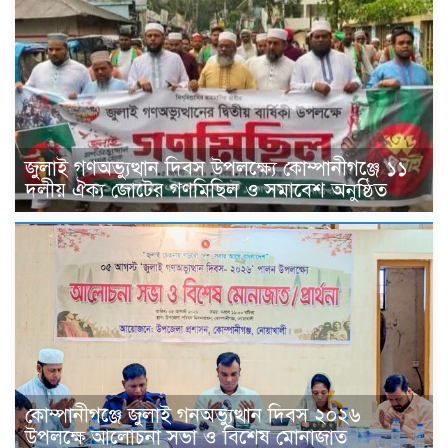
জুলাই গণঅভ্যুত্থান দিবস উপলক্ষ্যে কোম্পানীগঞ্জে ১১
দলীয় ঐক্য জোটের গণমিছিল ও সমাবেশ অনুষ্ঠিত
কোম্পানীগঞ্জে জুলাই গনঅভ্যুত্থান দিবস ২০২৬
উপলক্ষে আলোচনা সভা ও বিশেষ মোনাজাত