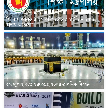
শিক্ষা মন্ত্রণালয়ের ২২ কম্পিউটারের হার্ডডিস্ক উধাও,
থানায় অভিযোগ
২৭ জুলাই হতে শুরু হচ্ছে হজের প্রাথমিক নিবন্ধন