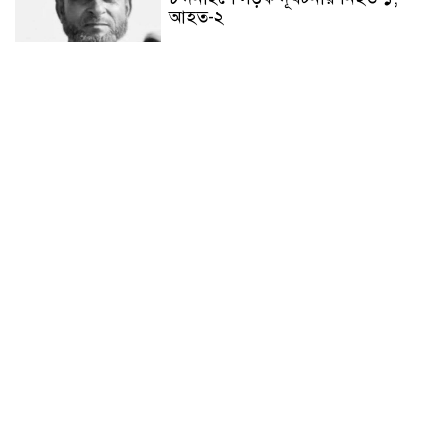
আহত-২
চন্দনাইশে জুলাই গণ-অভ্যুত্থানে শহীদ
ও আহতদের মাগফেরাত কামনায়
বিএনপির দোয়া মাহফিল
চন্দনাইশে বিমরুলের কামড়ে বৃদ্ধের
মৃত্যু
‘দৌড়ান সুস্থতার জন্য, এগিয়ে চলুন
বিজয়ের পথে’—স্লোগানে রামগড়ে
ম্যারাথনে অংশ নিলেন তিন শতাধিক
দৌড়বিদ
মাগুরায় লোডশেডিংয়ের গরম থেকে
বাঁচতে মসজিদের ছাদে উঠে
বিদ্যুৎস্পৃষ্টে মুয়াজ্জিনের মৃত্যু!