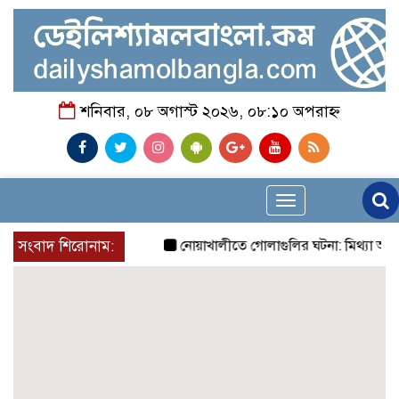
শনিবার, ০৮ অগাস্ট ২০২৬, ০৮:১০ অপরাহ্ন
Toggle
navigation
সংবাদ শিরোনাম:
নোয়াখালীতে গোলাগুলির ঘটনা: মিথ্যা অভিযোগে প্র