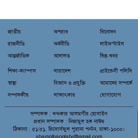
রুপনগর প্রেসক্লাবের সদস্য মোঃ রুহুল
আমিন এর মমতাময়ী মায়ের মৃত্যু
জাতীয়
অপরাধ
বিনোদন
প্রান্তিক শহরে উন্নত আল্ট্রাসাউন্ড প্রযুক্তি
নিয়ে উইপ্রো জিই হেলথকেয়ারের
রাজনীতি
অর্থনীতি
লাইফস্টাইল
‘হেলথ এক্সপ্রেস’ চালু
আন্তর্জাতিক
আদালত
ভিন্ন-খবর
নিত্য প্রয়োজনীয় দ্রব্যমূল্যের লাগামহীন
শিক্ষা-ক্যাম্পাস
সারাদেশ
প্রাইভেসী পলিসি
উর্ধ্বগতির প্রতিবাদে মাগুরায় ১১দলীয়
ঐক্য জোটের স্মারকলিপি প্রদান
স্বাস্থ্য
বিজ্ঞান ও প্রযুক্তি
আমাদের সম্পর্কে
সম্পাদকীয়
সাক্ষাৎকার
যোগাযোগ
সম্পাদক :
খন্দকার আলমগীর হোসাইন
প্রধান সম্পাদক :
নিজামুল হক নাঈম
ঠিকানা :
৫১/৫১, রিসোর্সফুল পুরানা পল্টন, ঢাকা-১০০০।
shamolbanglatv@gmail.com