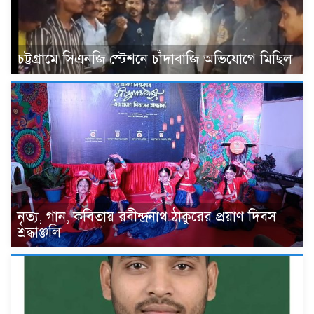
চট্টগ্রামে সিএনজি স্টেশনে চাঁদাবাজি অভিযোগে মিছিল
নৃত্য, গান, কবিতায় রবীন্দ্রনাথ ঠাকুরের প্রয়াণ দিবস
শ্রদ্ধাঞ্জলি