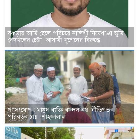
বরুড়ায় আর্মি ছেলে পরিচয়ে নালিশী নিষেধাজ্ঞা ভূমি
বেদখলের চেষ্টা আসামী সুশেনের বিরুদ্ধে
গণসংযোগ : মানুষ ব্যক্তি বা দল নয়, নীতিগত
পরিবর্তন চায় -শাহজালাল