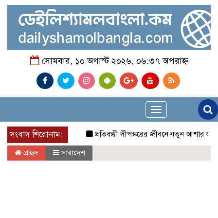
সোমবার, ১০ অগাস্ট ২০২৬, ০৬:৩৭ অপরাহ্ন
Toggle
navigation
সংবাদ শিরোনাম:
প্রতিবন্ধী দীপঙ্করের জীবনে নতুন আশার আলো, পাশে 
প্রচ্ছদ
সারাদেশ