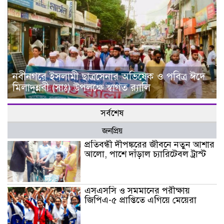
নবীনগরে ইসলামী ছাত্রসেনার অভিষেক ও পবিত্র ঈদে
মিলাদুন্নবী (সাঃ) উপলক্ষে স্বাগত র‍্যালি
সর্বশেষ
জনপ্রিয়
প্রতিবন্ধী দীপঙ্করের জীবনে নতুন আশার
আলো, পাশে দাঁড়াল চ্যারিটেবল ট্রাস্ট
এসএসসি ও সমমানের পরীক্ষায়
জিপিএ-৫ প্রাপ্তিতে এগিয়ে মেয়েরা