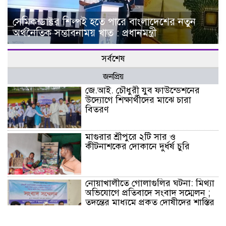
সেমিকন্ডাক্টর শিল্পই হতে পারে বাংলাদেশের নতুন
অর্থনৈতিক সম্ভাবনাময় খাত : প্রধানমন্ত্রী
সর্বশেষ
জনপ্রিয়
জে.আই. চৌধুরী যুব ফাউন্ডেশনের
উদ্যোগে শিক্ষার্থীদের মাঝে চারা
বিতরণ
মাগুরার শ্রীপুরে ২টি সার ও
কীটনাশকের দোকানে দুর্ধর্ষ চুরি
নোয়াখালীতে গোলাগুলির ঘটনা: মিথ্যা
অভিযোগে প্রতিবাদে সংবাদ সম্মেলন ;
তদন্তের মাধ্যমে প্রকৃত দোষীদের শাস্তির
দাবি