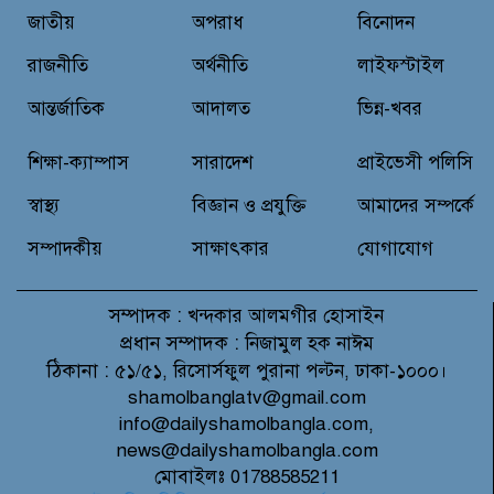
জাতীয়
অপরাধ
বিনোদন
মাগুরায় লোডশেডিংয়ের গরম থেকে
বাঁচতে মসজিদের ছাদে উঠে
রাজনীতি
অর্থনীতি
লাইফস্টাইল
বিদ্যুৎস্পৃষ্টে মুয়াজ্জিনের মৃত্যু!
আন্তর্জাতিক
আদালত
ভিন্ন-খবর
রুপনগর প্রেসক্লাবের সদস্য মোঃ রুহুল
শিক্ষা-ক্যাম্পাস
সারাদেশ
প্রাইভেসী পলিসি
আমিন এর মমতাময়ী মায়ের মৃত্যু
স্বাস্থ্য
বিজ্ঞান ও প্রযুক্তি
আমাদের সম্পর্কে
সম্পাদকীয়
সাক্ষাৎকার
যোগাযোগ
সম্পাদক :
খন্দকার আলমগীর হোসাইন
প্রধান সম্পাদক :
নিজামুল হক নাঈম
ঠিকানা :
৫১/৫১, রিসোর্সফুল পুরানা পল্টন, ঢাকা-১০০০।
shamolbanglatv@gmail.com
info@dailyshamolbangla.com,
news@dailyshamolbangla.com
মোবাইলঃ 01788585211