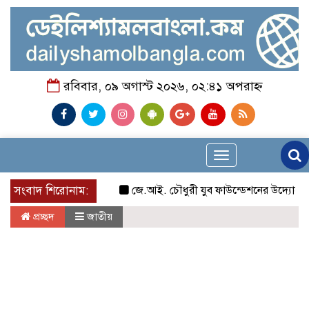
রবিবার, ০৯ অগাস্ট ২০২৬, ০২:৪১ অপরাহ্ন
Toggle
navigation
সংবাদ শিরোনাম:
জে.আই. চৌধুরী যুব ফাউন্ডেশনের উদ্যোগে শিক্ষার্
প্রচ্ছদ
জাতীয়