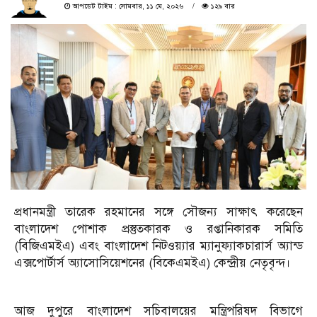
আপডেট টাইম : সোমবার, ১১ মে, ২০২৬
১২৯ বার
প্রধানমন্ত্রী তারেক রহমানের সঙ্গে সৌজন্য সাক্ষাৎ করেছেন
বাংলাদেশ পোশাক প্রস্তুতকারক ও রপ্তানিকারক সমিতি
(বিজিএমইএ) এবং বাংলাদেশ নিটওয়্যার ম্যানুফ্যাকচারার্স অ্যান্ড
এক্সপোর্টার্স অ্যাসোসিয়েশনের (বিকেএমইএ) কেন্দ্রীয় নেতৃবৃন্দ।
আজ দুপুরে বাংলাদেশ সচিবালয়ের মন্ত্রিপরিষদ বিভাগে