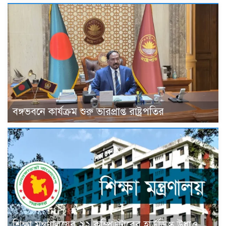
বঙ্গভবনে কার্যক্রম শুরু ভারপ্রাপ্ত রাষ্ট্রপতির
শিক্ষা মন্ত্রণালয়ের ২২ কম্পিউটারের হার্ডডিস্ক উধাও,