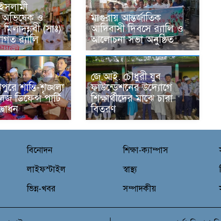
ইসলামী
ার অভিষেক ও
মাগুরায় আন্তর্জাতিক
 মিলাদুন্নবী (সাঃ)
আদিবাসী দিবসে র‍্যালি ও
বাগত র‍্যালি
আলোচনা সভা অনুষ্ঠিত
জে.আই. চৌধুরী যুব
ীপুরে শান্তি-শৃঙ্খলা
ফাউন্ডেশনের উদ্যোগে
েজ ডিফেন্স পার্টি
শিক্ষার্থীদের মাঝে চারা
্বোধন
বিতরণ
বিনোদন
শিক্ষা-ক্যাম্পাস
লাইফস্টাইল
স্বাস্থ্য
ভিন্ন-খবর
সম্পাদকীয়