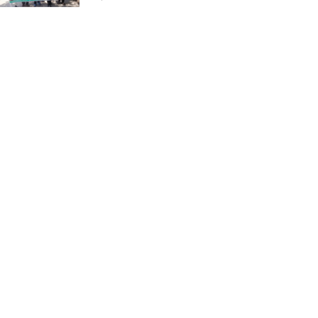
ভাঙ্গুড়ায় ভেজাল দুধ তৈরির
উপকরণ রাখার অভিযোগ
মাগুরার শ্রীপুরে শান্তি-শৃঙ্খলা
রক্ষায় ভিলেজ ডিফেন্স পার্টি গঠন
ও উদ্বোধন
জে.আই. চৌধুরী যুব
ফাউন্ডেশনের উদ্যোগে
শিক্ষার্থীদের মাঝে চারা বিতরণ
মাগুরার শ্রীপুরে ২টি সার ও
কীটনাশকের দোকানে দুর্ধর্ষ চুরি
নোয়াখালীতে গোলাগুলির ঘটনা:
মিথ্যা অভিযোগে প্রতিবাদে সংবাদ
সম্মেলন ; তদন্তের মাধ্যমে প্রকৃত
দোষীদের শাস্তির দাবি
চিকিৎসক সমাবেশের উদ্বোধন