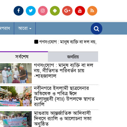
অপরাধ
আরো
গণসংযোগ : মানুষ ব্যক্তি বা দল নয়, নীতিগত পরিবর্তন চায়
সর্বশেষ
জনপ্রিয়
গণসংযোগ : মানুষ ব্যক্তি বা দল
নয়, নীতিগত পরিবর্তন চায়
-শাহজালাল
নবীনগরে ইসলামী ছাত্রসেনার
অভিষেক ও পবিত্র ঈদে
মিলাদুন্নবী (সাঃ) উপলক্ষে স্বাগত
র‍্যালি
মাগুরায় আন্তর্জাতিক আদিবাসী
দিবসে র‍্যালি ও আলোচনা সভা
অনুষ্ঠিত