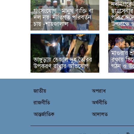
নবীনগরে 
গণসংযোগ : মানুষ ব্যক্তি বা
ছাত্রসেন
দল নয়, নীতিগত পরিবর্তন
পবিত্র ঈদে
চায় -শাহজালাল
উপলক্ষে স্
মাগুরার শ্র
ভাঙ্গুড়ায় ভেজাল দুধ তৈরির
রক্ষায় ভিল
উপকরণ রাখার অভিযোগ
গঠন ও উদ
জাতীয়
অপরাধ
রাজনীতি
অর্থনীতি
আন্তর্জাতিক
আদালত