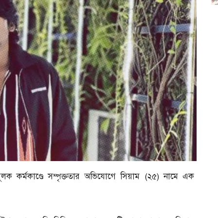
ূলক কর্মকাণ্ডে সম্পৃক্ততার অভিযোগে সিয়াম (২৫) নামে এক