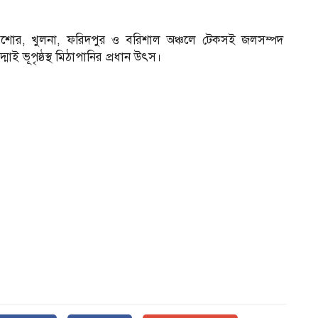
া, যশোর, খুলনা, ফরিদপুর ও বরিশাল অঞ্চলে টেকসই জলসম্পদ
াই ভূপৃষ্ঠস্থ মিঠাপানির প্রধান উৎস।