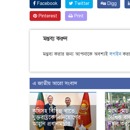
Facebook
Twitter
Digg
Pinterest
Print
মন্তব্য করুন
মন্তব্য করার জন্য আপনাকে অবশ্যই
লগইন
করত
এ জাতীয় আরো সংবাদ
কৃষিসহ বিভিন্ন খাতে
ম্যান-মে
যুক্তরাষ্ট্রকে বিনিয়োগের
বৈশ্বিক 
আহ্বান প্রধানমন্ত্রীর
দখল করতে