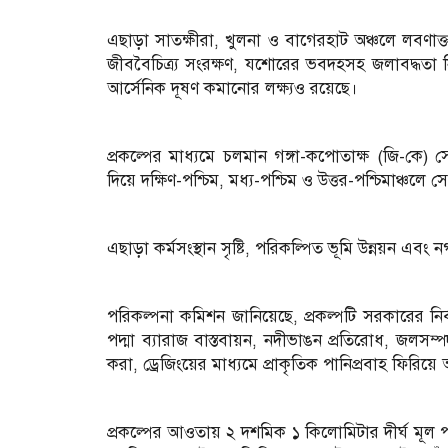
এছাড়া সাতক্ষীরা, খুলনা ও বাগেরহাট অঞ্চলে লবণাক্
জীববৈচিত্র্য সংরক্ষণ, যশোরের ভবদহসহ জলাবদ্ধতা নির
আর্সেনিক দূষণ কমানোর লক্ষ্যও রয়েছে।
প্রকল্পের মাধ্যমে চলমান গঙ্গা-কপোতাক্ষ (জি-কে) সে
দিয়ে দক্ষিণ-পশ্চিম, মধ্য-পশ্চিম ও উত্তর-পশ্চিমাঞ্চলে
এছাড়া কর্মসংস্থান সৃষ্টি, পরিকল্পিত ভূমি উন্নয়ন এব
পরিকল্পনা কমিশন জানিয়েছে, প্রকল্পটি সরকারের নির
পদ্মা ব্যারাজ বাস্তবায়ন, নদীভাঙন প্রতিরোধ, জলসম্প
করা, ড্রেজিংয়ের মাধ্যমে প্রাকৃতিক পানিপ্রবাহ ফিরিয়ে আ
প্রকল্পের আওতায় ২ দশমিক ১ কিলোমিটার দীর্ঘ মূল পদ