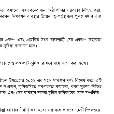
ততা কমানো, সুন্দরবনের জন্য মিঠাপানির সরবরাহ নিশ্চিত করা,
সন, নিষ্কাশন ব্যবস্থার উন্নয়ন, ভূ-গর্ভস্থ জল পুনঃসঞ্চয়ন এবং
চ প্রকল্প এবং প্রস্তাবিত উত্তর রাজশাহী সেচ প্রকল্পে সহায়তা
 সেচ সুবিধা বাড়ানো হবে।
ং নগরায়ণেও প্রকল্পটি ভূমিকা রাখবে বলে আশা করা হচ্ছে।
্বাচন ইশতেহার-২০২৬-এর সঙ্গে সামঞ্জস্যপূর্ণ। বিশেষ করে এটি
দ সংরক্ষণ, কৃষিজমিতে লবণাক্ততা কমানো, বন্যা সুরক্ষা নিশ্চিত
না এবং সেচ ব্যবস্থার দক্ষতা বৃদ্ধির অঙ্গীকারের সঙ্গে সম্পর্কিত।
্মা ব্যারাজ নির্মাণ করা হবে। এর সঙ্গে থাকবে ৭৮টি স্পিলওয়ে,