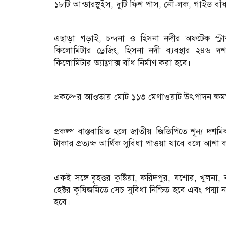
১৮টি আন্ডারস্লুইস, দুটি ফিশ পাস, নৌ-লক, গাইড বাঁধ
এছাড়া গড়াই, চন্দনা ও হিসনা নদীর অফটেক স্ট্রা
কিলোমিটার ড্রেজিং, হিসনা নদী ব্যবস্থার ২৪৬
কিলোমিটার অ্যাফ্লাক্স বাঁধ নির্মাণ করা হবে।
প্রকল্পের আওতায় মোট ১১৩ মেগাওয়াট উৎপাদন ক্ষমতার 
প্রকল্প বাস্তবায়িত হলে জাতীয় জিডিপিতে শূন্য দ
টাকার প্রত্যক্ষ আর্থিক সুবিধা পাওয়া যাবে বলে আশা ক
একই সঙ্গে বৃহত্তর কুষ্টিয়া, ফরিদপুর, যশোর, খুলন
হেক্টর কৃষিজমিতে সেচ সুবিধা নিশ্চিত হবে এবং পদ্মা
হবে।