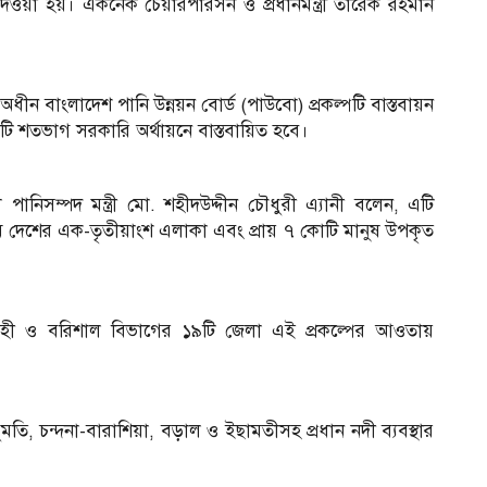
ওয়া হয়। একনেক চেয়ারপারসন ও প্রধানমন্ত্রী তারেক রহমান
অধীন বাংলাদেশ পানি উন্নয়ন বোর্ড (পাউবো) প্রকল্পটি বাস্তবায়ন
ি শতভাগ সরকারি অর্থায়নে বাস্তবায়িত হবে।
িসম্পদ মন্ত্রী মো. শহীদউদ্দীন চৌধুরী এ্যানী বলেন, এটি
াধ্যমে দেশের এক-তৃতীয়াংশ এলাকা এবং প্রায় ৭ কোটি মানুষ উপকৃত
শাহী ও বরিশাল বিভাগের ১৯টি জেলা এই প্রকল্পের আওতায়
মধুমতি, চন্দনা-বারাশিয়া, বড়াল ও ইছামতীসহ প্রধান নদী ব্যবস্থার