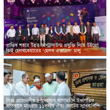
প্রান্তিক শহরে উন্নত আল্ট্রাসাউন্ড প্রযুক্তি নিয়ে উইপ্রো
জিই হেলথকেয়ারের ‘হেলথ এক্সপ্রেস’ চালু
নিত্য প্রয়োজনীয় দ্রব্যমূল্যের লাগামহীন উর্ধ্বগতির
প্রতিবাদে মাগুরায় ১১দলীয় ঐক্য জোটের স্মারকলিপি