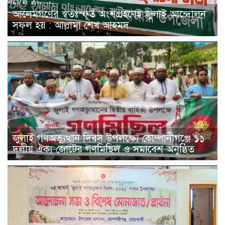
আলেমগণের স্বতঃস্ফূর্ত অংশগ্রহণেই জুলাই আন্দোলন
সফল হয় : আল্লামা শেখ আহমদ
জুলাই গণঅভ্যুত্থান দিবস উপলক্ষ্যে কোম্পানীগঞ্জে ১১
দলীয় ঐক্য জোটের গণমিছিল ও সমাবেশ অনুষ্ঠিত