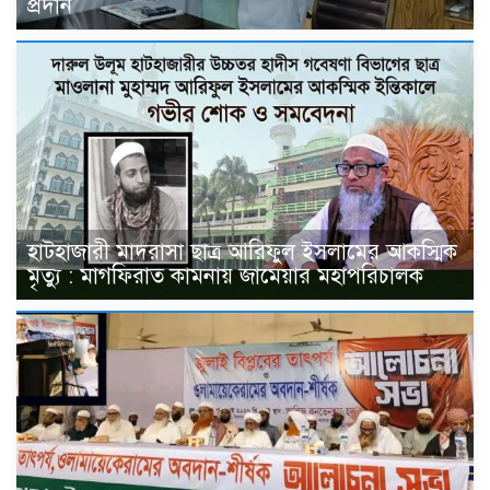
প্রদান
হাটহাজারী মাদরাসা ছাত্র আরিফুল ইসলামের আকস্মিক
মৃত্যু : মাগফিরাত কামনায় জামেয়ার মহাপরিচালক