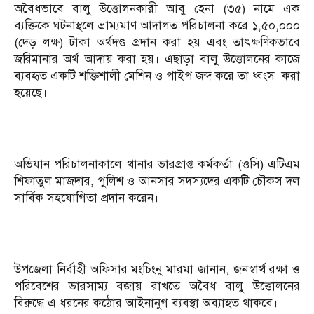
অবৈধভাবে বালু উত্তোলনকারী আবু হেনা (৩৫) নামে এক
ব্যক্তিকে ঘটনাস্থলে ভ্রাম্যমাণ আদালত পরিচালনা করে ১,৫০,০০০
(দেড় লক্ষ) টাকা অর্থদণ্ড প্রদান করা হয় এবং তাৎক্ষণিকভাবে
জরিমানার অর্থ আদায় করা হয়। এছাড়া বালু উত্তোলনের কাজে
ব্যবহৃত একটি শক্তিশালী মেশিন ও পাইপ জব্দ করে তা ধ্বংস করা
হয়েছে।
অভিযান পরিচালনাকালে থানার ভারপ্রাপ্ত কর্মকর্তা (ওসি) এটিএম
শিফাতুল মাজদার, পুলিশ ও আনসার সদস্যদের একটি চৌকস দল
সার্বিক সহযোগিতা প্রদান করেন।
উপজেলা নির্বাহী অফিসার মংচিংনু মারমা জানান, জনস্বার্থ রক্ষা ও
পরিবেশের ভারসাম্য বজায় রাখতে অবৈধ বালু উত্তোলনের
বিরুদ্ধে এ ধরনের কঠোর আইনানুগ ব্যবস্থা অব্যাহত থাকবে।