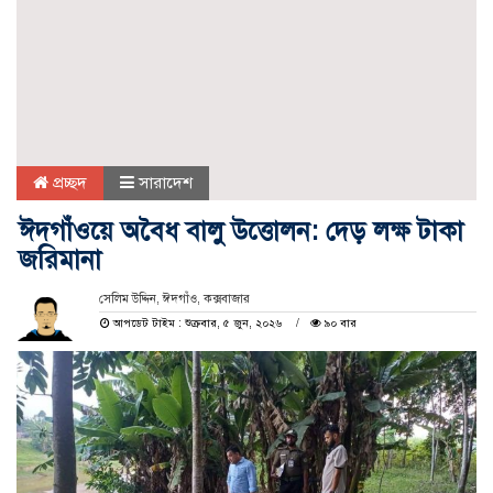
প্রচ্ছদ
সারাদেশ
ঈদগাঁওয়ে অবৈধ বালু উত্তোলন: দেড় লক্ষ টাকা
জরিমানা
সেলিম উদ্দিন, ঈদগাঁও, কক্সবাজার
আপডেট টাইম : শুক্রবার, ৫ জুন, ২০২৬
৯০ বার