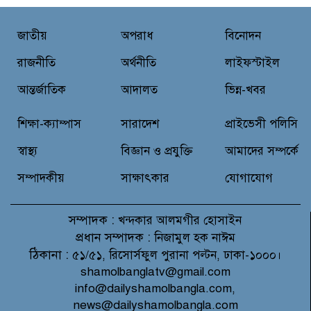
বন্যাদুর্গত মানুষের পাশে পার্কভিউ
জাতীয়
অপরাধ
বিনোদন
হাসপাতাল আমিলাইষে ফ্রি চিকিৎসা
ক্যাম্পে ২ হাজার রোগীকে সেবা,
রাজনীতি
অর্থনীতি
লাইফস্টাইল
বিনামূল্যে ওষুধ বিতরণ
আন্তর্জাতিক
আদালত
ভিন্ন-খবর
চন্দনাইশ থানা পুলিশের অভিযানে ৩
আসামী গ্রেফতার
শিক্ষা-ক্যাম্পাস
সারাদেশ
প্রাইভেসী পলিসি
স্বাস্থ্য
বিজ্ঞান ও প্রযুক্তি
আমাদের সম্পর্কে
সম্পাদকীয়
সাক্ষাৎকার
যোগাযোগ
সম্পাদক :
খন্দকার আলমগীর হোসাইন
প্রধান সম্পাদক :
নিজামুল হক নাঈম
ঠিকানা :
৫১/৫১, রিসোর্সফুল পুরানা পল্টন, ঢাকা-১০০০।
shamolbanglatv@gmail.com
info@dailyshamolbangla.com,
news@dailyshamolbangla.com