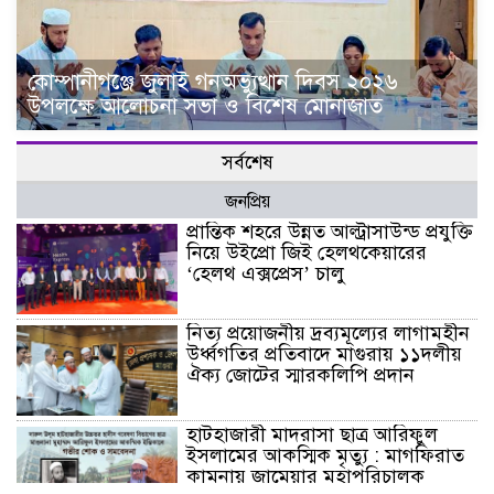
কোম্পানীগঞ্জে জুলাই গনঅভ্যুত্থান দিবস ২০২৬
উপলক্ষে আলোচনা সভা ও বিশেষ মোনাজাত
সর্বশেষ
জনপ্রিয়
প্রান্তিক শহরে উন্নত আল্ট্রাসাউন্ড প্রযুক্তি
নিয়ে উইপ্রো জিই হেলথকেয়ারের
‘হেলথ এক্সপ্রেস’ চালু
নিত্য প্রয়োজনীয় দ্রব্যমূল্যের লাগামহীন
উর্ধ্বগতির প্রতিবাদে মাগুরায় ১১দলীয়
ঐক্য জোটের স্মারকলিপি প্রদান
হাটহাজারী মাদরাসা ছাত্র আরিফুল
ইসলামের আকস্মিক মৃত্যু : মাগফিরাত
কামনায় জামেয়ার মহাপরিচালক