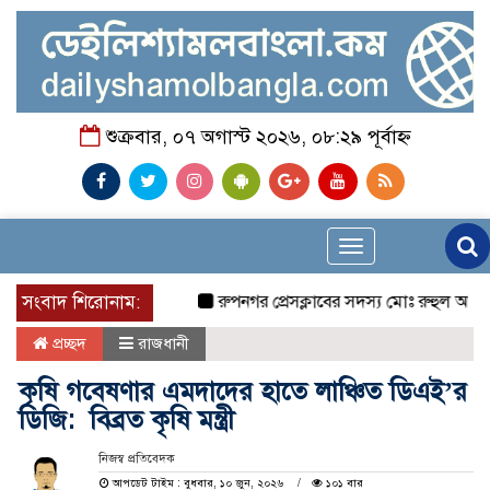
শুক্রবার, ০৭ অগাস্ট ২০২৬, ০৮:২৯ পূর্বাহ্ন
Toggle
navigation
সংবাদ শিরোনাম:
রুপনগর প্রেসক্লাবের সদস্য মোঃ রুহুল আমিন এর ম
প্রচ্ছদ
রাজধানী
কৃষি গবেষণার এমদাদের হাতে লাঞ্চিত ডিএই’র
ডিজি: বিব্রত কৃষি মন্ত্রী
নিজস্ব প্রতিবেদক
আপডেট টাইম : বুধবার, ১০ জুন, ২০২৬
১০১ বার