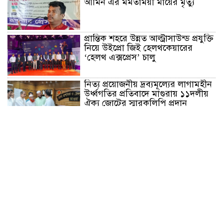
আমিন এর মমতাময়ী মায়ের মৃত্যু
প্রান্তিক শহরে উন্নত আল্ট্রাসাউন্ড প্রযুক্তি
নিয়ে উইপ্রো জিই হেলথকেয়ারের
‘হেলথ এক্সপ্রেস’ চালু
নিত্য প্রয়োজনীয় দ্রব্যমূল্যের লাগামহীন
উর্ধ্বগতির প্রতিবাদে মাগুরায় ১১দলীয়
ঐক্য জোটের স্মারকলিপি প্রদান
হাটহাজারী মাদরাসা ছাত্র আরিফুল
ইসলামের আকস্মিক মৃত্যু : মাগফিরাত
কামনায় জামেয়ার মহাপরিচালক
আলেমগণের স্বতঃস্ফূর্ত অংশগ্রহণেই
জুলাই আন্দোলন সফল হয় : আল্লামা
শেখ আহমদ
জুলাই গণঅভ্যুত্থান দিবস উপলক্ষ্যে