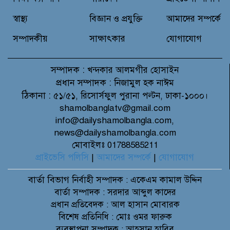
নিয়ে উইপ্রো জিই হেলথকেয়ারের
‘হেলথ এক্সপ্রেস’ চালু
স্বাস্থ্য
বিজ্ঞান ও প্রযুক্তি
আমাদের সম্পর্কে
সম্পাদকীয়
সাক্ষাৎকার
যোগাযোগ
সম্পাদক :
খন্দকার আলমগীর হোসাইন
প্রধান সম্পাদক :
নিজামুল হক নাঈম
ঠিকানা :
৫১/৫১, রিসোর্সফুল পুরানা পল্টন, ঢাকা-১০০০।
shamolbanglatv@gmail.com
info@dailyshamolbangla.com,
news@dailyshamolbangla.com
মোবাইলঃ 01788585211
প্রাইভেসি পলিসি
|
আমাদের সম্পর্কে
|
যোগাযোগ
বার্তা বিভাগ
নির্বাহী সম্পাদক : একেএম কামাল উদ্দিন
বার্তা সম্পাদক : সরদার আব্দুল কাদের
প্রধান প্রতিবেদক : আল হাসান মোবারক
বিশেষ প্রতিনিধি : মোঃ ওমর ফারুক
ব্যবস্থাপনা সম্পাদক : আহসান হাবিব