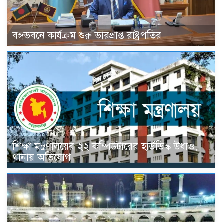
বঙ্গভবনে কার্যক্রম শুরু ভারপ্রাপ্ত রাষ্ট্রপতির
শিক্ষা মন্ত্রণালয়ের ২২ কম্পিউটারের হার্ডডিস্ক উধাও,
থানায় অভিযোগ