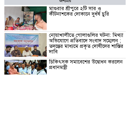
জনপ্রিয়
মাগুরার শ্রীপুরে ২টি সার ও
কীটনাশকের দোকানে দুর্ধর্ষ চুরি
নোয়াখালীতে গোলাগুলির ঘটনা: মিথ্যা
অভিযোগে প্রতিবাদে সংবাদ সম্মেলন ;
তদন্তের মাধ্যমে প্রকৃত দোষীদের শাস্তির
দাবি
চিকিৎসক সমাবেশের উদ্বোধন করলেন
প্রধানমন্ত্রী
চন্দনাইশে সড়ক দূর্ঘটনায় নিহত-১,
আহত-২
চন্দনাইশে জুলাই গণ-অভ্যুত্থানে শহীদ
ও আহতদের মাগফেরাত কামনায়
বিএনপির দোয়া মাহফিল