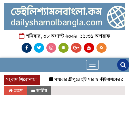
শনিবার, ০৮ অগাস্ট ২০২৬, ১১:৩১ অপরাহ্ন
Toggle
navigation
সংবাদ শিরোনাম:
মাগুরার শ্রীপুরে ২টি সার ও কীটনাশকের দোকানে দুর্ধর্
প্রচ্ছদ
জাতীয়