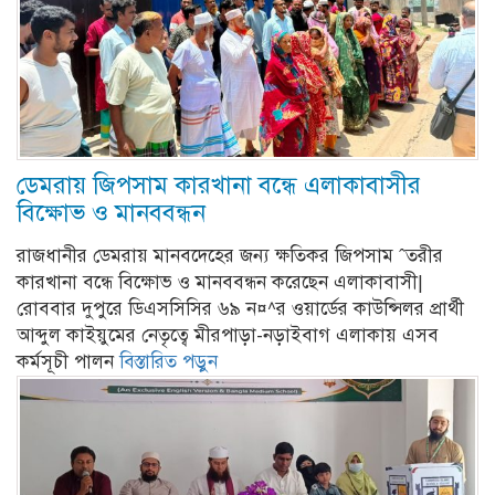
ডেমরায় জিপসাম কারখানা বন্ধে এলাকাবাসীর
বিক্ষোভ ও মানববন্ধন
রাজধানীর ডেমরায় মানবদেহের জন্য ক্ষতিকর জিপসাম ˆতরীর
কারখানা বন্ধে বিক্ষোভ ও মানববন্ধন করেছেন এলাকাবাসী|
রোববার দুপুরে ডিএসসিসির ৬৯ ন¤^র ওয়ার্ডের কাউন্সিলর প্রার্থী
আব্দুল কাইয়ুমের নেতৃত্বে মীরপাড়া-নড়াইবাগ এলাকায় এসব
কর্মসূচী পালন
বিস্তারিত পড়ুন