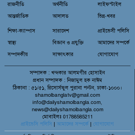
অভিযোগে প্রতিবাদে সংবাদ সম্মেলন ;
রাজনীতি
অর্থনীতি
লাইফস্টাইল
তদন্তের মাধ্যমে প্রকৃত দোষীদের শাস্তির
দাবি
আন্তর্জাতিক
আদালত
ভিন্ন-খবর
চিকিৎসক সমাবেশের উদ্বোধন করলেন
প্রধানমন্ত্রী
শিক্ষা-ক্যাম্পাস
সারাদেশ
প্রাইভেসী পলিসি
স্বাস্থ্য
বিজ্ঞান ও প্রযুক্তি
আমাদের সম্পর্কে
সম্পাদকীয়
সাক্ষাৎকার
যোগাযোগ
সম্পাদক :
খন্দকার আলমগীর হোসাইন
প্রধান সম্পাদক :
নিজামুল হক নাঈম
ঠিকানা :
৫১/৫১, রিসোর্সফুল পুরানা পল্টন, ঢাকা-১০০০।
shamolbanglatv@gmail.com
info@dailyshamolbangla.com,
news@dailyshamolbangla.com
মোবাইলঃ 01788585211
প্রাইভেসি পলিসি
|
আমাদের সম্পর্কে
|
যোগাযোগ