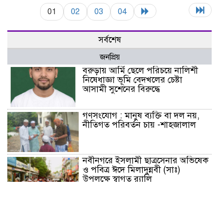
01
02
03
04
সর্বশেষ
জনপ্রিয়
বরুড়ায় আর্মি ছেলে পরিচয়ে নালিশী
নিষেধাজ্ঞা ভূমি বেদখলের চেষ্টা
আসামী সুশেনের বিরুদ্ধে
গণসংযোগ : মানুষ ব্যক্তি বা দল নয়,
নীতিগত পরিবর্তন চায় -শাহজালাল
নবীনগরে ইসলামী ছাত্রসেনার অভিষেক
ও পবিত্র ঈদে মিলাদুন্নবী (সাঃ)
উপলক্ষে স্বাগত র‍্যালি
মাগুরায় আন্তর্জাতিক আদিবাসী দিবসে
র‍্যালি ও আলোচনা সভা অনুষ্ঠিত