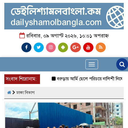
রবিবার, ০৯ অগাস্ট ২০২৬, ১০:০১ অপরাহ্ন
Toggle
navigation
সংবাদ শিরোনাম:
বরুড়ায় আর্মি ছেলে পরিচয়ে নালিশী নিষেধাজ্ঞা ভূম
ঢাকা বিভাগ