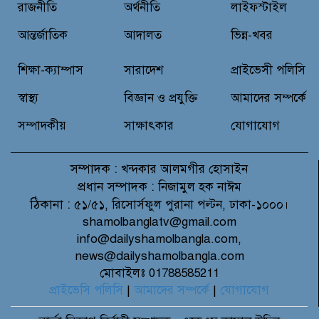
রাজনীতি
অর্থনীতি
লাইফস্টাইল
সভা ও পুরস্কার বিতরণ
আন্তর্জাতিক
আদালত
ভিন্ন-খবর
বন্যাদুর্গত মানুষের পাশে পার্কভিউ
হাসপাতাল আমিলাইষে ফ্রি চিকিৎসা
শিক্ষা-ক্যাম্পাস
সারাদেশ
প্রাইভেসী পলিসি
ক্যাম্পে ২ হাজার রোগীকে সেবা,
বিনামূল্যে ওষুধ বিতরণ
স্বাস্থ্য
বিজ্ঞান ও প্রযুক্তি
আমাদের সম্পর্কে
সম্পাদকীয়
সাক্ষাৎকার
যোগাযোগ
সম্পাদক :
খন্দকার আলমগীর হোসাইন
প্রধান সম্পাদক :
নিজামুল হক নাঈম
ঠিকানা :
৫১/৫১, রিসোর্সফুল পুরানা পল্টন, ঢাকা-১০০০।
shamolbanglatv@gmail.com
info@dailyshamolbangla.com,
news@dailyshamolbangla.com
মোবাইলঃ 01788585211
প্রাইভেসি পলিসি
|
আমাদের সম্পর্কে
|
যোগাযোগ