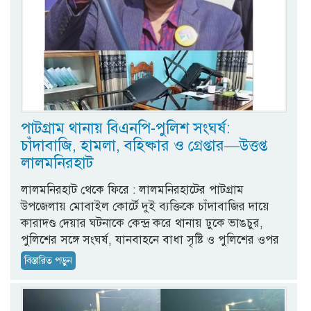
পাটগ্রাম থানায় বিএনপি-পুলিশ সংঘর্ষ:
চাঁদাবাজি, হামলা, বহিষ্কার ও গ্রেপ্তার—উত্তপ্ত
লালমনিরহাট
লালমনিরহাট থেকে ফিরে : লালমনিরহাটের পাটগ্রাম
উপজেলায় মোবাইল কোর্টে দুই ব্যক্তিকে চাঁদাবাজির দায়ে
কারাদণ্ড দেয়ার ঘটনাকে কেন্দ্র করে থানায় ঢুকে ভাঙচুর,
পুলিশের সঙ্গে সংঘর্ষ, যানবাহনে বাধা সৃষ্টি ও পুলিশের ওপর
বিস্তারিত পড়ুন