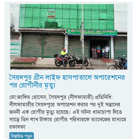
সৈয়দপুর গ্রীন লাইফ হাসপাতালে অপারেশনের
পর রোগীনীর মৃত্যু
মো:জাকির হোসেন, সৈয়দপুর (নীলফামারী) প্রতিনিধি:
নীলফামারীর সৈয়দপুরে অপারেশন করার পর দুই সন্তানের
জননী এক রোগীর মৃত্যু হয়েছে। এই ঘটনা ধামাচাপা দিতে
সাড়ে তিন লাখ টাকায় রোগীর পরিবারকে ম্যানেজের মাধ্যমে
রফাদফা
বিস্তারিত পড়ুন