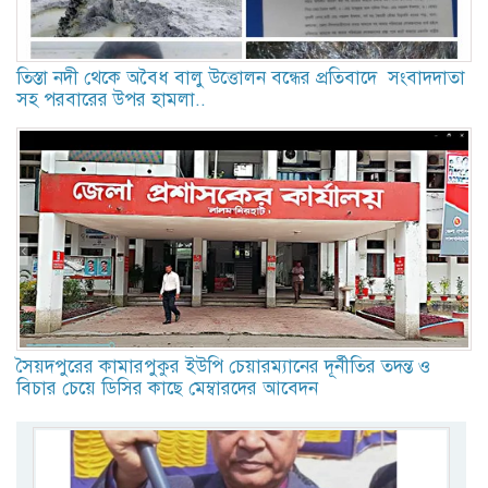
তিস্তা নদী থেকে অবৈধ বালু উত্তোলন বন্ধের প্রতিবাদে সংবাদদাতা
সহ পরবারের উপর হামলা..
সৈয়দপুরের কামারপুকুর ইউপি চেয়ারম্যানের দূর্নীতির তদন্ত ও
বিচার চেয়ে ডিসির কাছে মেম্বারদের আবেদন