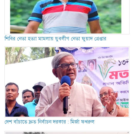
শিবির নেতা হত্যা মামলায় যুবলীগ নেতা ফুয়াদ গ্রেপ্তার
দেশ বাঁচাতে দ্রুত নির্বাচন দরকার : মির্জা ফখরুল