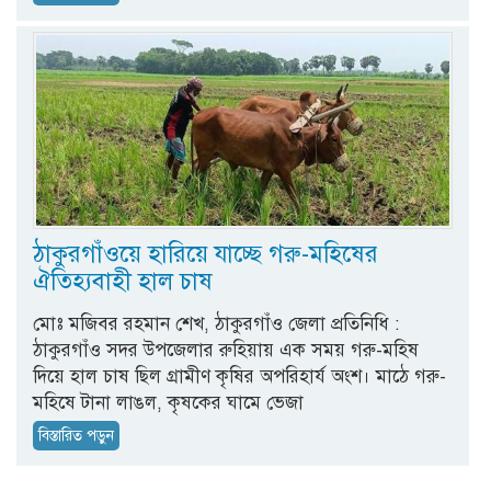
ঠাকুরগাঁওয়ে হারিয়ে যাচ্ছে গরু-মহিষের
ঐতিহ্যবাহী হাল চাষ
মোঃ মজিবর রহমান শেখ, ঠাকুরগাঁও জেলা প্রতিনিধি :
ঠাকুরগাঁও সদর উপজেলার রুহিয়ায় এক সময় গরু-মহিষ
দিয়ে হাল চাষ ছিল গ্রামীণ কৃষির অপরিহার্য অংশ। মাঠে গরু-
মহিষে টানা লাঙল, কৃষকের ঘামে ভেজা
বিস্তারিত পড়ুন