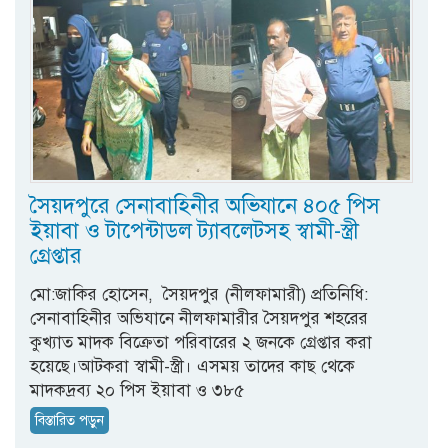
সৈয়দপুরে সেনাবাহিনীর অভিযানে ৪০৫ পিস
ইয়াবা ও টাপেন্টাডল ট্যাবলেটসহ স্বামী-স্ত্রী
গ্রেপ্তার
মো:জাকির হোসেন, সৈয়দপুর (নীলফামারী) প্রতিনিধি:
সেনাবাহিনীর অভিযানে নীলফামারীর সৈয়দপুর শহরের
কুখ্যাত মাদক বিক্রেতা পরিবারের ২ জনকে গ্রেপ্তার করা
হয়েছে।আটকরা স্বামী-স্ত্রী। এসময় তাদের কাছ থেকে
মাদকদ্রব্য ২০ পিস ইয়াবা ও ৩৮৫
বিস্তারিত পড়ুন