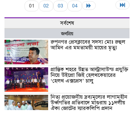
01
02
03
04
সর্বশেষ
জনপ্রিয়
রুপনগর প্রেসক্লাবের সদস্য মোঃ রুহুল
আমিন এর মমতাময়ী মায়ের মৃত্যু
প্রান্তিক শহরে উন্নত আল্ট্রাসাউন্ড প্রযুক্তি
নিয়ে উইপ্রো জিই হেলথকেয়ারের
‘হেলথ এক্সপ্রেস’ চালু
নিত্য প্রয়োজনীয় দ্রব্যমূল্যের লাগামহীন
উর্ধ্বগতির প্রতিবাদে মাগুরায় ১১দলীয়
ঐক্য জোটের স্মারকলিপি প্রদান
হাটহাজারী মাদরাসা ছাত্র আরিফুল
ইসলামের আকস্মিক মৃত্যু : মাগফিরাত