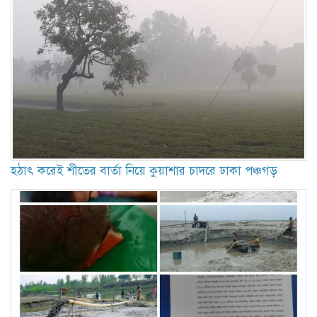
হঠাৎ করেই শীতের বার্তা নিয়ে কুয়াশার চাদরে ঢাকা পঞ্চগড়