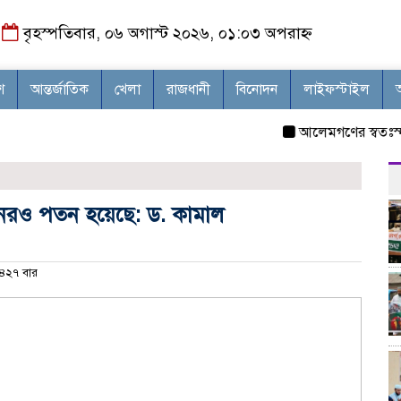
বৃহস্পতিবার, ০৬ অগাস্ট ২০২৬, ০১:০৩ অপরাহ্ন
শ
আন্তর্জাতিক
খেলা
রাজধানী
বিনোদন
লাইফস্টাইল
আলেমগণের স্বতঃস্ফূর্ত 
ানেরও পতন হয়েছে: ড. কামাল
৪২৭ বার