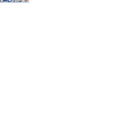
“স্পেশাল ট্রাইব্যুনালে জুলাই
গণহত্যার বিচার করেন, জনগণ
আপনাদের ছাড়বে না: সাক্কু
ভাষা সৈনিক অজিত গুহ
মহাবিদ্যালয়ে জুলাই গণঅভ্যুত্থান
দিবসের আলোচনা সভা ও
পুরস্কার বিতরণ
বন্যাদুর্গত মানুষের পাশে পার্কভিউ
হাসপাতাল আমিলাইষে ফ্রি
চিকিৎসা ক্যাম্পে ২ হাজার
রোগীকে সেবা, বিনামূল্যে ওষুধ
বিতরণ
চন্দনাইশ থানা পুলিশের
অভিযানে ৩ আসামী গ্রেফতার
শহীদ মজিদের প্রতি শ্রদ্ধাঞ্জলির
মধ্যে দিয়ে জুলাই গণঅভ্যুত্থান
দিবস পালন