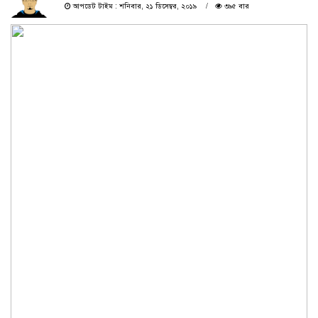
আপডেট টাইম : শনিবার, ২১ ডিসেম্বর, ২০১৯
৩৯৫ বার