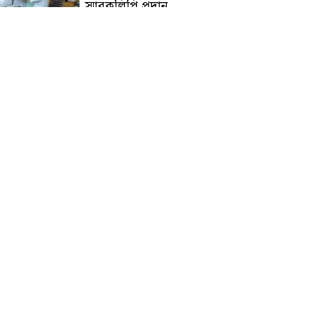
স্মারকলিপি প্রদান
হাটহাজারী মাদরাসা ছাত্র
আরিফুল ইসলামের আকস্মিক
মৃত্যু : মাগফিরাত কামনায়
জামেয়ার মহাপরিচালক
আলেমগণের স্বতঃস্ফূর্ত
অংশগ্রহণেই জুলাই আন্দোলন
সফল হয় : আল্লামা শেখ আহমদ
জুলাই গণঅভ্যুত্থান দিবস
উপলক্ষ্যে কোম্পানীগঞ্জে ১১ দলীয়
ঐক্য জোটের গণমিছিল ও
সমাবেশ অনুষ্ঠিত
কোম্পানীগঞ্জে জুলাই গনঅভ্যুত্থান
দিবস ২০২৬ উপলক্ষে আলোচনা
সভা ও বিশেষ মোনাজাত
“স্পেশাল ট্রাইব্যুনালে জুলাই
গণহত্যার বিচার করেন, জনগণ
আপনাদের ছাড়বে না: সাক্কু