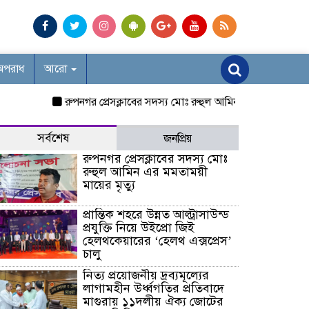
অপরাধ
আরো
রুপনগর প্রেসক্লাবের সদস্য মোঃ রুহুল আমিন এর মমতাময়ী মায়ের মৃত
সর্বশেষ
জনপ্রিয়
রুপনগর প্রেসক্লাবের সদস্য মোঃ
রুহুল আমিন এর মমতাময়ী
মায়ের মৃত্যু
প্রান্তিক শহরে উন্নত আল্ট্রাসাউন্ড
প্রযুক্তি নিয়ে উইপ্রো জিই
হেলথকেয়ারের ‘হেলথ এক্সপ্রেস’
চালু
নিত্য প্রয়োজনীয় দ্রব্যমূল্যের
লাগামহীন উর্ধ্বগতির প্রতিবাদে
মাগুরায় ১১দলীয় ঐক্য জোটের