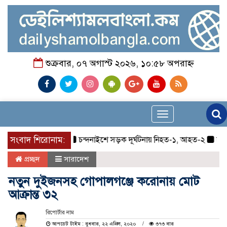
শুক্রবার, ০৭ অগাস্ট ২০২৬, ১০:৫৮ অপরাহ্ন
Toggle
navigation
সংবাদ শিরোনাম:
চন্দনাইশে সড়ক দূর্ঘটনায় নিহত-১, আহত-২
চন্দনাইশ
প্রচ্ছদ
সারাদেশ
নতুন দুইজনসহ গোপালগঞ্জে করোনায় মোট
আক্রান্ত ৩২
রিপোর্টার নাম
আপডেট টাইম : বুধবার, ২২ এপ্রিল, ২০২০
৩৭৩ বার