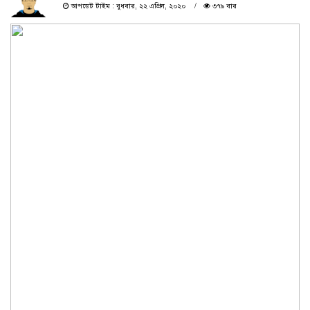
আপডেট টাইম : বুধবার, ২২ এপ্রিল, ২০২০
৩৭৯ বার