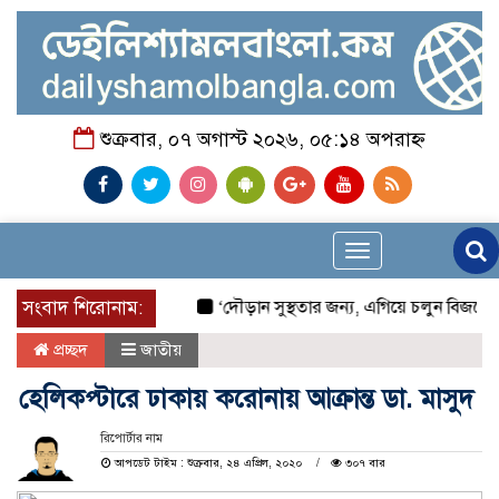
শুক্রবার, ০৭ অগাস্ট ২০২৬, ০৫:১৪ অপরাহ্ন
Toggle
navigation
সংবাদ শিরোনাম:
‘দৌড়ান সুস্থতার জন্য, এগিয়ে চলুন বিজয়ের পথ
প্রচ্ছদ
জাতীয়
হেলিকপ্টারে ঢাকায় করোনায় আক্রান্ত ডা. মাসুদ
রিপোর্টার নাম
আপডেট টাইম : শুক্রবার, ২৪ এপ্রিল, ২০২০
৩০৭ বার