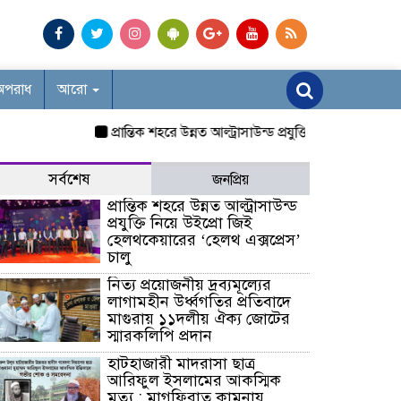
অপরাধ
আরো
প্রান্তিক শহরে উন্নত আল্ট্রাসাউন্ড প্রযুক্তি নিয়ে উইপ্রো জিই হে
সর্বশেষ
জনপ্রিয়
প্রান্তিক শহরে উন্নত আল্ট্রাসাউন্ড
প্রযুক্তি নিয়ে উইপ্রো জিই
হেলথকেয়ারের ‘হেলথ এক্সপ্রেস’
চালু
নিত্য প্রয়োজনীয় দ্রব্যমূল্যের
লাগামহীন উর্ধ্বগতির প্রতিবাদে
মাগুরায় ১১দলীয় ঐক্য জোটের
স্মারকলিপি প্রদান
হাটহাজারী মাদরাসা ছাত্র
আরিফুল ইসলামের আকস্মিক
মৃত্যু : মাগফিরাত কামনায়