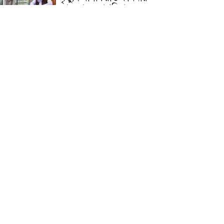
জামেয়ার মহাপরিচালক
আলেমগণের স্বতঃস্ফূর্ত
অংশগ্রহণেই জুলাই আন্দোলন
সফল হয় : আল্লামা শেখ আহমদ
জুলাই গণঅভ্যুত্থান দিবস
উপলক্ষ্যে কোম্পানীগঞ্জে ১১ দলীয়
ঐক্য জোটের গণমিছিল ও
সমাবেশ অনুষ্ঠিত
কোম্পানীগঞ্জে জুলাই গনঅভ্যুত্থান
দিবস ২০২৬ উপলক্ষে আলোচনা
সভা ও বিশেষ মোনাজাত
“স্পেশাল ট্রাইব্যুনালে জুলাই
গণহত্যার বিচার করেন, জনগণ
আপনাদের ছাড়বে না: সাক্কু
ভাষা সৈনিক অজিত গুহ
মহাবিদ্যালয়ে জুলাই গণঅভ্যুত্থান
দিবসের আলোচনা সভা ও
পুরস্কার বিতরণ