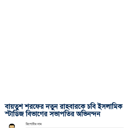
বায়তুশ শরফের নতুন রাহবারকে চবি ইসলামিক
স্টাডিজ বিভাগের সভাপতির অভিনন্দন
রিপোর্টার নাম