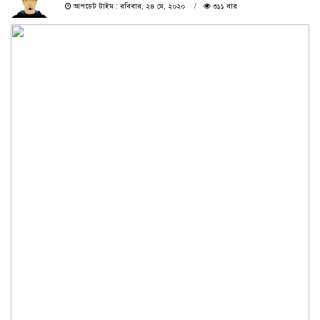
আপডেট টাইম : রবিবার, ২৪ মে, ২০২০
৩১১ বার