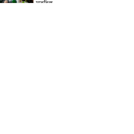
মাহফিল
চন্দনাইশে বিমরুলের কামড়ে
বৃদ্ধের মৃত্যু