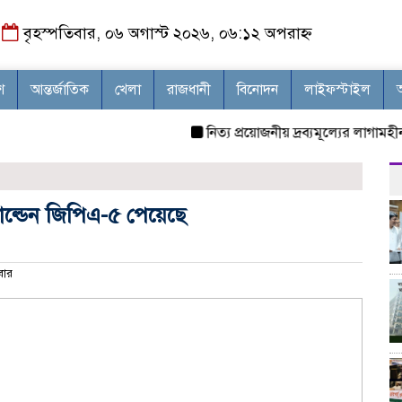
বৃহস্পতিবার, ০৬ অগাস্ট ২০২৬, ০৬:১২ অপরাহ্ন
শ
আন্তর্জাতিক
খেলা
রাজধানী
বিনোদন
লাইফস্টাইল
নিত্য প্রয়োজনীয় দ্রব্যমূল্যের লাগামহীন উর্
োল্ডেন জিপিএ-৫ পেয়েছে
বার