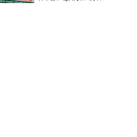
জুলাই গণঅভ্যুত্থান দিবস
উপলক্ষ্যে কোম্পানীগঞ্জে ১১ দলীয়
ঐক্য জোটের গণমিছিল ও
সমাবেশ অনুষ্ঠিত
কোম্পানীগঞ্জে জুলাই গনঅভ্যুত্থান
দিবস ২০২৬ উপলক্ষে আলোচনা
সভা ও বিশেষ মোনাজাত
“স্পেশাল ট্রাইব্যুনালে জুলাই
গণহত্যার বিচার করেন, জনগণ
আপনাদের ছাড়বে না: সাক্কু
ভাষা সৈনিক অজিত গুহ
মহাবিদ্যালয়ে জুলাই গণঅভ্যুত্থান
দিবসের আলোচনা সভা ও
পুরস্কার বিতরণ
বন্যাদুর্গত মানুষের পাশে পার্কভিউ
হাসপাতাল আমিলাইষে ফ্রি
চিকিৎসা ক্যাম্পে ২ হাজার
রোগীকে সেবা, বিনামূল্যে ওষুধ