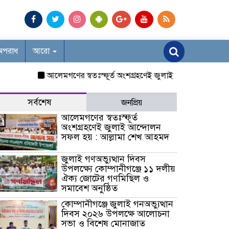
অপরাধ
আরো
আলেমগণের স্বতঃস্ফূর্ত অংশগ্রহণেই জুলাই আন্দোলন সফল হয় : আ
সর্বশেষ
জনপ্রিয়
আলেমগণের স্বতঃস্ফূর্ত
অংশগ্রহণেই জুলাই আন্দোলন
সফল হয় : আল্লামা শেখ আহমদ
জুলাই গণঅভ্যুত্থান দিবস
উপলক্ষ্যে কোম্পানীগঞ্জে ১১ দলীয়
ঐক্য জোটের গণমিছিল ও
সমাবেশ অনুষ্ঠিত
কোম্পানীগঞ্জে জুলাই গনঅভ্যুত্থান
দিবস ২০২৬ উপলক্ষে আলোচনা
সভা ও বিশেষ মোনাজাত