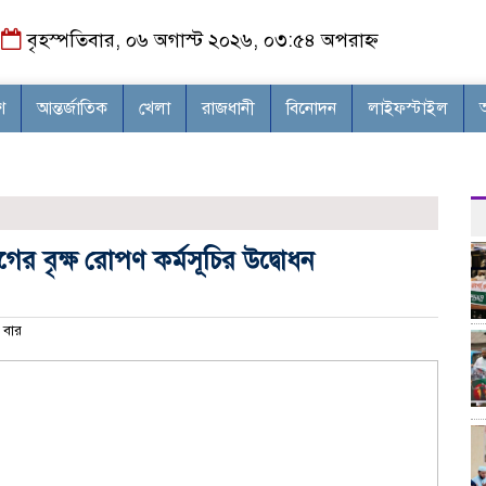
বৃহস্পতিবার, ০৬ অগাস্ট ২০২৬, ০৩:৫৪ অপরাহ্ন
শ
আন্তর্জাতিক
খেলা
রাজধানী
বিনোদন
লাইফস্টাইল
ীগের বৃক্ষ রোপণ কর্মসূচির উদ্বোধন
বার