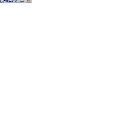
“স্পেশাল ট্রাইব্যুনালে জুলাই
গণহত্যার বিচার করেন, জনগণ
আপনাদের ছাড়বে না: সাক্কু
ভাষা সৈনিক অজিত গুহ
মহাবিদ্যালয়ে জুলাই গণঅভ্যুত্থান
দিবসের আলোচনা সভা ও
পুরস্কার বিতরণ
বন্যাদুর্গত মানুষের পাশে পার্কভিউ
হাসপাতাল আমিলাইষে ফ্রি
চিকিৎসা ক্যাম্পে ২ হাজার
রোগীকে সেবা, বিনামূল্যে ওষুধ
বিতরণ
চন্দনাইশ থানা পুলিশের
অভিযানে ৩ আসামী গ্রেফতার
শহীদ মজিদের প্রতি শ্রদ্ধাঞ্জলির
মধ্যে দিয়ে জুলাই গণঅভ্যুত্থান
দিবস পালন