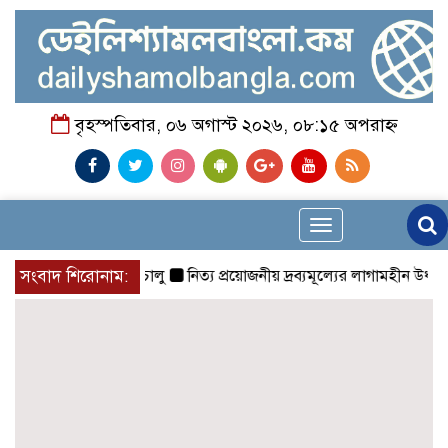
বৃহস্পতিবার, ০৬ অগাস্ট ২০২৬, ০৮:১৫ অপরাহ্ন
Toggle
navigation
ের ‘হেলথ এক্সপ্রেস’ চালু
সংবাদ শিরোনাম:
নিত্য প্রয়োজনীয় দ্রব্যমূল্যের লাগামহীন উর্ধ্বগতির