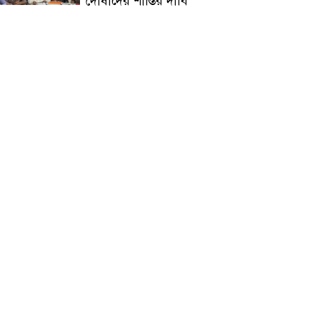
দোষীদের শাস্তির দাবি
চিকিৎসক সমাবেশের উদ্বোধন
করলেন প্রধানমন্ত্রী
চন্দনাইশে সড়ক দূর্ঘটনায়
নিহত-১, আহত-২
চন্দনাইশে জুলাই গণ-অভ্যুত্থানে
শহীদ ও আহতদের মাগফেরাত
কামনায় বিএনপির দোয়া
মাহফিল
চন্দনাইশে বিমরুলের কামড়ে
বৃদ্ধের মৃত্যু
‘দৌড়ান সুস্থতার জন্য, এগিয়ে
চলুন বিজয়ের পথে’—স্লোগানে
রামগড়ে ম্যারাথনে অংশ নিলেন
তিন শতাধিক দৌড়বিদ