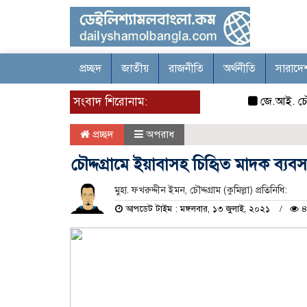
প্রচ্ছদ
জাতীয়
রাজনীতি
অর্থনীতি
সারাদে
সংবাদ শিরোনাম:
জে.আই. চৌধুরী যু
প্রচ্ছদ
অপরাধ
চৌদ্দগ্রামে ইয়াবাসহ চিহিৃত মাদক ব্য
মুহা. ফখরুদ্দীন ইমন, চৌদ্দগ্রাম (কুমিল্লা) প্রতিনিধি:
আপডেট টাইম : মঙ্গলবার, ১৩ জুলাই, ২০২১
৪