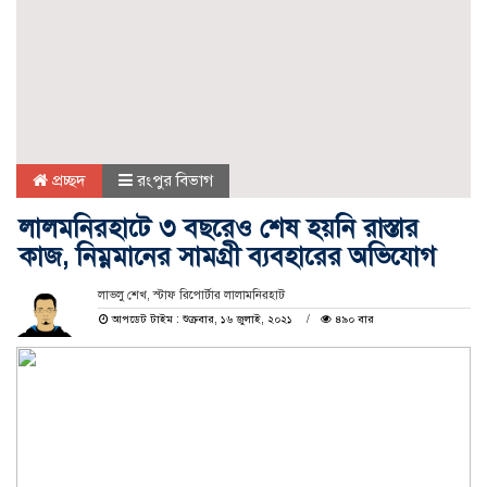
প্রচ্ছদ
রংপুর বিভাগ
লালমনিরহাটে ৩ বছরেও শেষ হয়নি রাস্তার
কাজ, নিম্নমানের সামগ্রী ব্যবহারের অভিযোগ
লাভলু শেখ, স্টাফ রিপোর্টার লালামনিরহাট
আপডেট টাইম : শুক্রবার, ১৬ জুলাই, ২০২১
৪৯০ বার