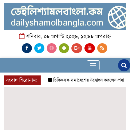
শনিবার, ০৮ অগাস্ট ২০২৬, ১২:৪৮ অপরাহ্ন
Toggle
navigation
সংবাদ শিরোনাম:
চিকিৎসক সমাবেশের উদ্বোধন করলেন প্রধানমন্ত্রী