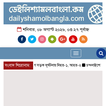
শনিবার, ০৮ অগাস্ট ২০২৬, ০৩:২৭ পূর্বাহ্ন
Toggle
navigation
সংবাদ শিরোনাম:
চন্দনাইশে সড়ক দূর্ঘটনায় নিহত-১, আহত-২
চন্দনাইশে জুলাই 