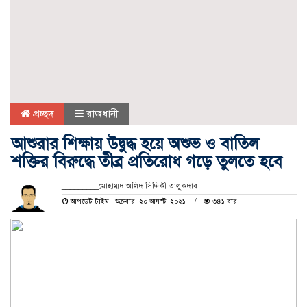
প্রচ্ছদ
রাজধানী
আশুরার শিক্ষায় উদ্বুদ্ধ হয়ে অশুভ ও বাতিল
শক্তির বিরুদ্ধে তীব্র প্রতিরোধ গড়ে তুলতে হবে
_________মোহাম্মদ অলিদ সিদ্দিকী তালুকদার
আপডেট টাইম : শুক্রবার, ২০ আগস্ট, ২০২১
৩৪১ বার