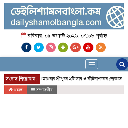
রবিবার, ০৯ অগাস্ট ২০২৬, ০৭:০৮ পূর্বাহ্ন
Toggle
navigation
সংবাদ শিরোনাম:
মাগুরার শ্রীপুরে ২টি সার ও কীটনাশকের দোকানে দুর্ধর্ষ চুরি
প্রচ্ছদ
সম্পাদকীয়