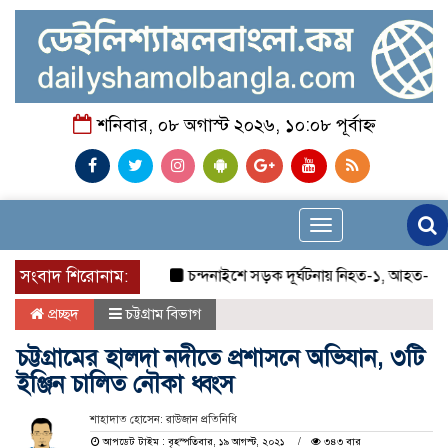
শনিবার, ০৮ অগাস্ট ২০২৬, ১০:০৮ পূর্বাহ্ন
Toggle
navigation
সংবাদ শিরোনাম:
চন্দনাইশে সড়ক দূর্ঘটনায় নিহত-১, আহত-২
চন
প্রচ্ছদ
চট্টগ্রাম বিভাগ
চট্টগ্রামের হালদা নদীতে প্রশাসনে অভিযান, ৩টি
ইঞ্জিন চালিত নৌকা ধ্বংস
শাহাদাত হোসেন: রাউজান প্রতিনিধি
আপডেট টাইম : বৃহস্পতিবার, ১৯ আগস্ট, ২০২১
৩৪৩ বার