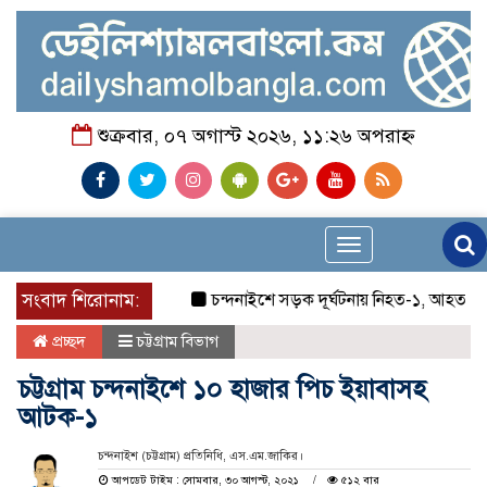
শুক্রবার, ০৭ অগাস্ট ২০২৬, ১১:২৬ অপরাহ্ন
Toggle
navigation
সংবাদ শিরোনাম:
চন্দনাইশে সড়ক দূর্ঘটনায় নিহত-১, আহত-২
চ
প্রচ্ছদ
চট্টগ্রাম বিভাগ
চট্টগ্রাম চন্দনাইশে ১০ হাজার পিচ ইয়াবাসহ
আটক-১
চন্দনাইশ (চট্টগ্রাম) প্রতিনিধি, এস.এম.জাকির।
আপডেট টাইম : সোমবার, ৩০ আগস্ট, ২০২১
৫১২ বার