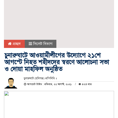
প্রচ্ছদ
সিলেট বিভাগ
চুনারুঘাটে আওয়ামীলীগের উদ্যোগে ২১শে
আগস্টে নিহত শহীদদের স্বরণে আলোচনা সভা
ও দোয়া মাহফিল অনুষ্ঠিত
চুনারুঘাট (হবিগঞ্জ) প্রতিনিধি ॥
আপডেট টাইম : রবিবার, ২২ আগস্ট, ২০২১
৪২৩ বার