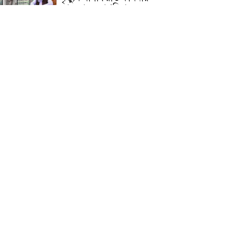
জামেয়ার মহাপরিচালক
আলেমগণের স্বতঃস্ফূর্ত
অংশগ্রহণেই জুলাই আন্দোলন
সফল হয় : আল্লামা শেখ আহমদ
জুলাই গণঅভ্যুত্থান দিবস
উপলক্ষ্যে কোম্পানীগঞ্জে ১১ দলীয়
ঐক্য জোটের গণমিছিল ও
সমাবেশ অনুষ্ঠিত
কোম্পানীগঞ্জে জুলাই গনঅভ্যুত্থান
দিবস ২০২৬ উপলক্ষে আলোচনা
সভা ও বিশেষ মোনাজাত
“স্পেশাল ট্রাইব্যুনালে জুলাই
গণহত্যার বিচার করেন, জনগণ
আপনাদের ছাড়বে না: সাক্কু
ভাষা সৈনিক অজিত গুহ
মহাবিদ্যালয়ে জুলাই গণঅভ্যুত্থান
দিবসের আলোচনা সভা ও
পুরস্কার বিতরণ