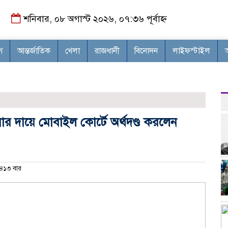
শনিবার, ০৮ অগাস্ট ২০২৬, ০৭:৩৬ পূর্বাহ্ন
শ
আন্তর্জাতিক
খেলা
রাজধানী
বিনোদন
লাইফস্টাইল
োর দায়ে মোবাইল কোর্টে অর্থদণ্ড করলেন
৪১৩ বার