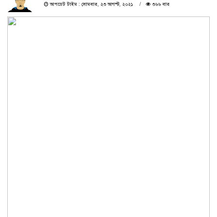
আপডেট টাইম : সোমবার, ২৩ আগস্ট, ২০২১
৩৬৬ বার