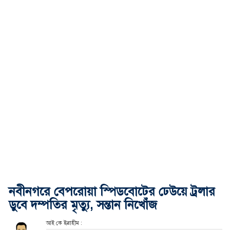
নবীনগরে বেপরোয়া স্পিডবোটের ঢেউয়ে ট্রলার
ডুবে দম্পতির মৃত্যু, সন্তান নিখোঁজ
আই কে ইব্রাহীম :