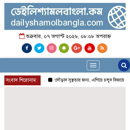
শুক্রবার, ০৭ অগাস্ট ২০২৬, ০৮:০৮ অপরাহ্ন
Toggle
navigation
সংবাদ শিরোনাম:
‘দৌড়ান সুস্থতার জন্য, এগিয়ে চলুন বিজয়ের পথে’